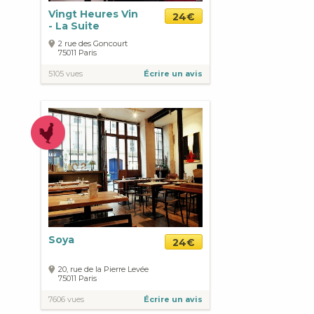
Vingt Heures Vin
24€
- La Suite
2 rue des Goncourt
75011
Paris
5105 vues
Écrire un avis
Soya
24€
20, rue de la Pierre Levée
75011
Paris
7606 vues
Écrire un avis