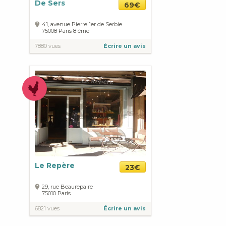
De Sers
69€
41, avenue Pierre 1er de Serbie
75008
Paris
8 ème
7880 vues
Écrire un avis
Le Repère
23€
29, rue Beaurepaire
75010
Paris
6821 vues
Écrire un avis