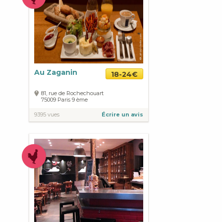
Au Zaganin
18-24€
81, rue de Rochechouart
75009
Paris
9 ème
9395 vues
Écrire un avis