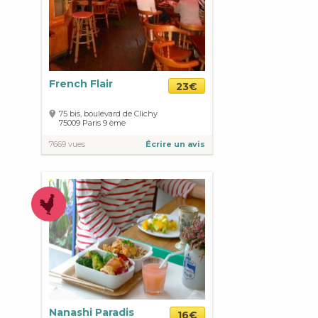
French Flair
23€
75 bis, boulevard de Clichy
75009
Paris
9 ème
7669 vues
Écrire un avis
Nanashi Paradis
16€