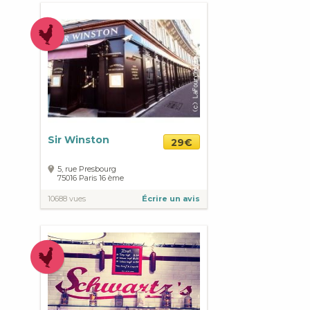
Sir Winston
29€
5, rue Presbourg
75016
Paris
16 ème
10688 vues
Écrire un avis