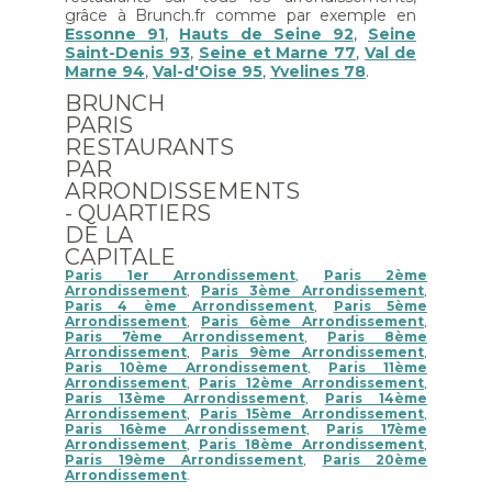
grâce à Brunch.fr comme par exemple en
Essonne 91
,
Hauts de Seine 92
,
Seine
Saint-Denis 93
,
Seine et Marne 77
,
Val de
Marne 94
,
Val-d'Oise 95
,
Yvelines 78
.
BRUNCH
PARIS
RESTAURANTS
PAR
ARRONDISSEMENTS
- QUARTIERS
DE LA
CAPITALE
Paris 1er Arrondissement
,
Paris 2ème
Arrondissement
,
Paris 3ème Arrondissement
,
Paris 4 ème Arrondissement
,
Paris 5ème
Arrondissement
,
Paris 6ème Arrondissement
,
Paris 7ème Arrondissement
,
Paris 8ème
Arrondissement
,
Paris 9ème Arrondissement
,
Paris 10ème Arrondissement
,
Paris 11ème
Arrondissement
,
Paris 12ème Arrondissement
,
Paris 13ème Arrondissement
,
Paris 14ème
Arrondissement
,
Paris 15ème Arrondissement
,
Paris 16ème Arrondissement
,
Paris 17ème
Arrondissement
,
Paris 18ème Arrondissement
,
Paris 19ème Arrondissement
,
Paris 20ème
Arrondissement
.