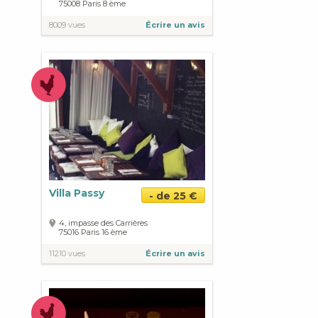
75008
Paris
8 ème
8009 vues
Écrire un avis
Villa Passy
- de 25 €
4, impasse des Carrières
75016
Paris
16 ème
11210 vues
Écrire un avis