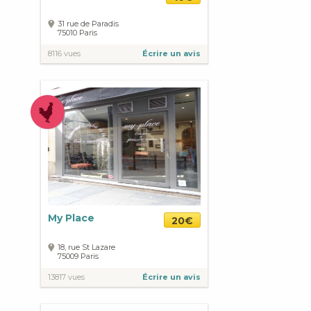
31 rue de Paradis
75010
Paris
8116 vues
Écrire un avis
My Place
20€
18, rue St Lazare
75009
Paris
13817 vues
Écrire un avis