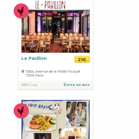
Le Pavillon
21€
53bis, avenue de la Motte Picquet
75015
Paris
6860 vues
Écrire un avis