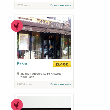
6269 vues
Écrire un avis
Fakra
15,40€
317 rue Faubourg Saint Antoine
75011
Paris
24034 vues
Écrire un avis