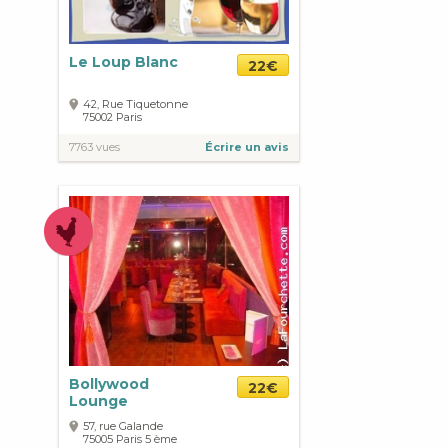
Le Loup Blanc
22€
42, Rue Tiquetonne
75002
Paris
7763 vues
Écrire un avis
Bollywood
22€
Lounge
57, rue Galande
75005
Paris
5 ème