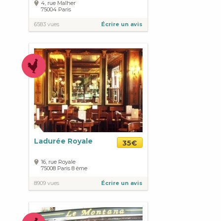
4, rue Malher
75004
Paris
6583 vues
Écrire un avis
Ladurée Royale
35€
16, rue Royale
75008
Paris
8 ème
8909 vues
Écrire un avis