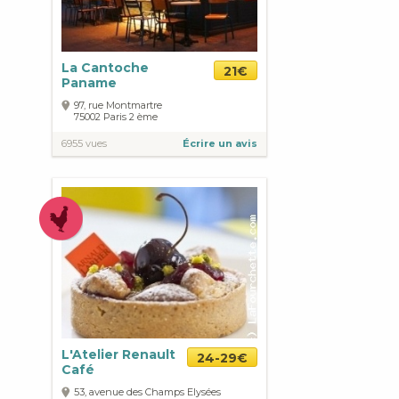
La Cantoche
21€
Paname
97, rue Montmartre
75002
Paris
2 ème
6955 vues
Écrire un avis
L'Atelier Renault
24-29€
Café
53, avenue des Champs Elysées