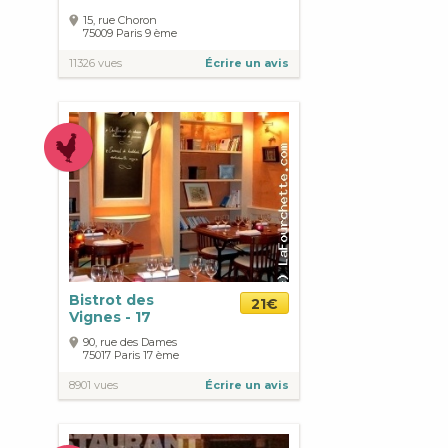
15, rue Choron
75009
Paris
9 ème
11326 vues
Écrire un avis
Bistrot des
21€
Vignes - 17
90, rue des Dames
75017
Paris
17 ème
8901 vues
Écrire un avis