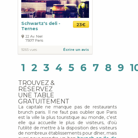
Schwartz's deli -
23€
Ternes
22 Av. Niel
75017
Paris
9265 vues
Écrire un avis
1
2
3
4
5
6
7
8
9
1
TROUVEZ &
RÉSERVEZ
UNE TABLE
GRATUITEMENT
La capitale ne manque pas de restaurants
brunch paris. Il ne faut pas oublier que Paris
est la ville la plus touristique au monde, c'est
elle qui accueille le plus de visiteurs, d'où
l'utilité de mettre à la disposition des visiteurs
de nombreux établissements pour dîner, mais