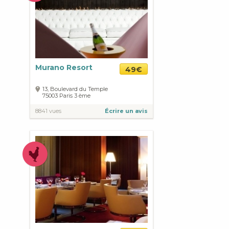
Murano Resort
49€
13, Boulevard du Temple
75003
Paris
3 ème
8841 vues
Écrire un avis