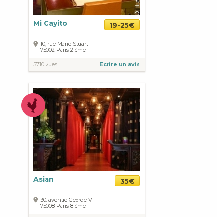
Mi Cayito
19-25€
10, rue Marie Stuart
75002
Paris
2 ème
5710 vues
Écrire un avis
Asian
35€
30, avenue George V
75008
Paris
8 ème