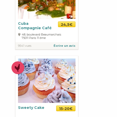
Cuba
24,5€
Compagnie Café
48, boulevard Beaumarchais
75011
Paris
11 ème
9541 vues
Écrire un avis
Sweety Cake
15-20€