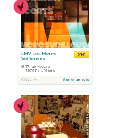
LMV Les Mères
21€
Veilleuses
67, rue Mouzaia
75019
Paris
19 ème
9363 vues
Écrire un avis