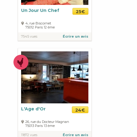
Un Jour Un Chef
25€
4, rue Biscornet
75012
Paris
12 ème
7545 vues
Écrire un avis
L'Age d'Or
24€
26, rue du Docteur Magnan
75013
Paris
13 ème
11872 vues
Écrire un avis