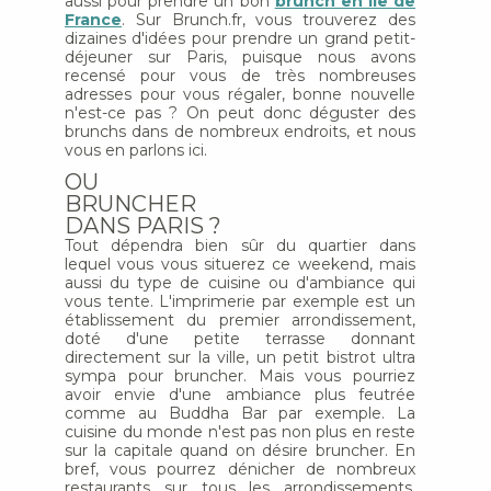
aussi pour prendre un bon
brunch en Ile de
France
. Sur Brunch.fr, vous trouverez des
dizaines d'idées pour prendre un grand petit-
déjeuner sur Paris, puisque nous avons
recensé pour vous de très nombreuses
adresses pour vous régaler, bonne nouvelle
n'est-ce pas ? On peut donc déguster des
brunchs dans de nombreux endroits, et nous
vous en parlons ici.
OU
BRUNCHER
DANS PARIS ?
Tout dépendra bien sûr du quartier dans
lequel vous vous situerez ce weekend, mais
aussi du type de cuisine ou d'ambiance qui
vous tente. L'imprimerie par exemple est un
établissement du premier arrondissement,
doté d'une petite terrasse donnant
directement sur la ville, un petit bistrot ultra
sympa pour bruncher. Mais vous pourriez
avoir envie d'une ambiance plus feutrée
comme au Buddha Bar par exemple. La
cuisine du monde n'est pas non plus en reste
sur la capitale quand on désire bruncher. En
bref, vous pourrez dénicher de nombreux
restaurants sur tous les arrondissements,