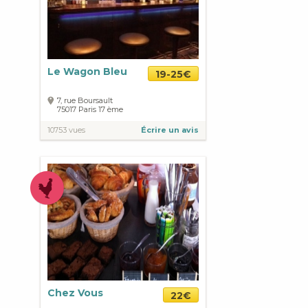
Le Wagon Bleu
19-25€
7, rue Boursault
75017
Paris
17 ème
10753 vues
Écrire un avis
Chez Vous
22€