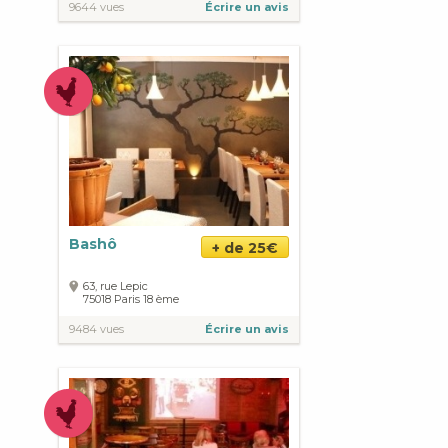
9644 vues
Écrire un avis
Bashô
+ de 25€
63, rue Lepic
75018
Paris
18 ème
9484 vues
Écrire un avis