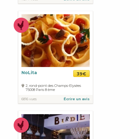
NoLita
39€
2, rond-point des Champs-Elysées
75008
Paris
8 ème
6816 vues
Écrire un avis