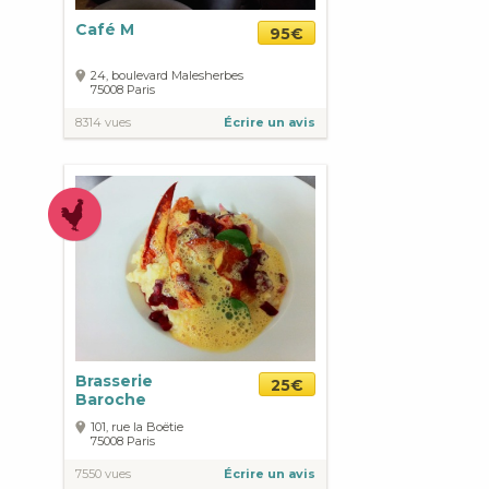
Café M
95€
24, boulevard Malesherbes
75008
Paris
8314 vues
Écrire un avis
Brasserie
25€
Baroche
101, rue la Boëtie
75008
Paris
7550 vues
Écrire un avis