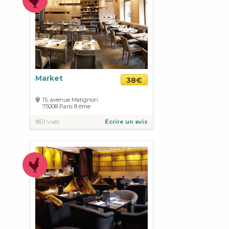
Market
38€
15, avenue Matignon
75008
Paris
8 ème
9611 vues
Écrire un avis