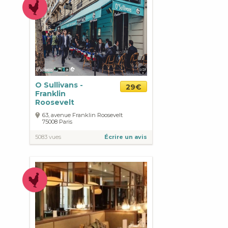
O Sullivans -
29€
Franklin
Roosevelt
63, avenue Franklin Roosevelt
75008
Paris
5083 vues
Écrire un avis