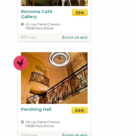
Renoma Café
35€
Gallery
45, rue Pierre Charron
75008
Paris
8 ème
8077 vues
Écrire un avis
Pershing Hall
59€
49, rue Pierre Charron
75008
Paris
8 ème
11214 vues
Écrire un avis