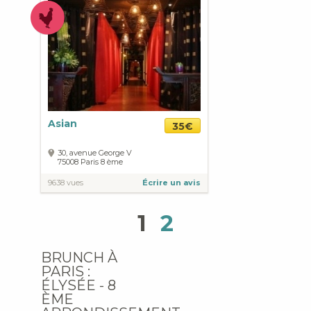
Asian
35€
30, avenue George V
75008
Paris
8 ème
9638 vues
Écrire un avis
1
2
BRUNCH À
PARIS :
ÉLYSÉE - 8
ÈME