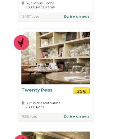
37, avenue Hoche
75008
Paris
8 ème
12457 vues
Écrire un avis
Twenty Peas
25€
59 rue des Mathurins
75008
Paris
7888 vues
Écrire un avis