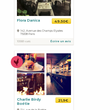
Flora Danica
49.50€
142, Avenue des Champs Elysées
75008
Paris
10068 vues
Écrire un avis
Charlie Birdy
21,9€
Boétie
124, rue de la Boétie