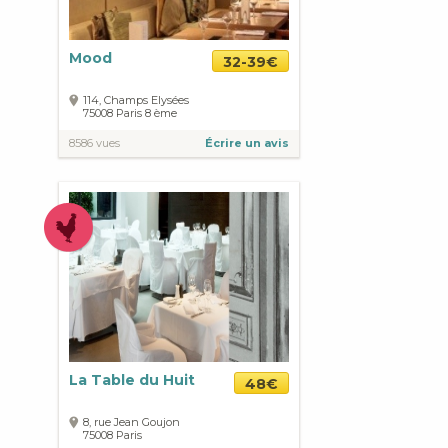
Mood
32-39€
114, Champs Elysées
75008
Paris
8 ème
8586 vues
Écrire un avis
La Table du Huit
48€
8, rue Jean Goujon
75008
Paris