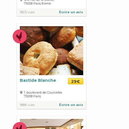
75008
Paris
8 ème
9825 vues
Écrire un avis
Bastide Blanche
29€
1, boulevard de Courcelles
75008
Paris
9886 vues
Écrire un avis