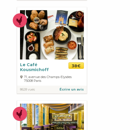
Le Café
38€
Kousmichoff
71, avenue des Champs-Elysées
75008
Paris
8628 vues
Écrire un avis