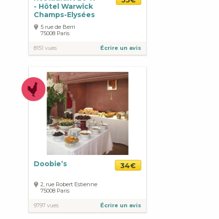
55€
- Hôtel Warwick
Champs-Elysées
5 rue de Berri
75008
Paris
8151 vues
Écrire un avis
Doobie’s
34€
2, rue Robert Estienne
75008
Paris
9797 vues
Écrire un avis