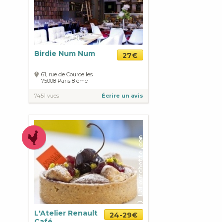
Birdie Num Num
27€
61, rue de Courcelles
75008
Paris
8 ème
7451 vues
Écrire un avis
L'Atelier Renault
24-29€
Café