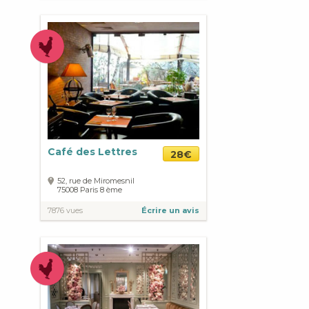
Café des Lettres
28€
52, rue de Miromesnil
75008
Paris
8 ème
7876 vues
Écrire un avis