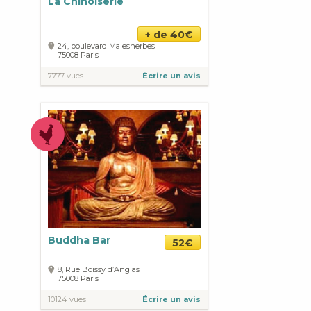
La Chinoiserie
+ de 40€
24, boulevard Malesherbes
75008
Paris
7777 vues
Écrire un avis
Buddha Bar
52€
8, Rue Boissy d’Anglas
75008
Paris
10124 vues
Écrire un avis