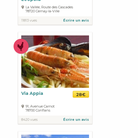
La Vallée, Route des Cascades
78720
Cernay-la-Ville
11813 vues
Écrire un avis
Via Appia
28€
91, Avenue Carnot
78700
Conflans
8420 vues
Écrire un avis