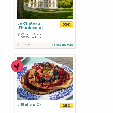
Le Château
55€
d'Hardricourt
29 rue du Château
78250
Hardricourt
2841 vues
Écrire un avis
L'Etoile d'Or
25€