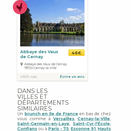
Abbaye des Vaux
46€
de Cernay
Abbaye des Vaux de Cernay
78720
Cernay-la-Ville
45531 vues
Écrire un avis
DANS LES
VILLES ET
DÉPARTEMENTS
SIMILAIRES
Un
brunch en Ile de France
en bas de chez
vous comme à
Versailles
,
Cernay-la-Ville
,
Saint-Germain-en-Laye
,
Saint-Cyr-l'École
,
Conflans
ou à
Paris - 75
,
Essonne 91
,
Hauts