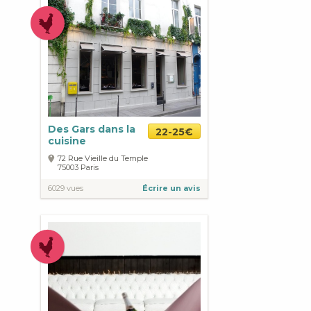
Des Gars dans la
22-25€
cuisine
72 Rue Vieille du Temple
75003
Paris
6029 vues
Écrire un avis