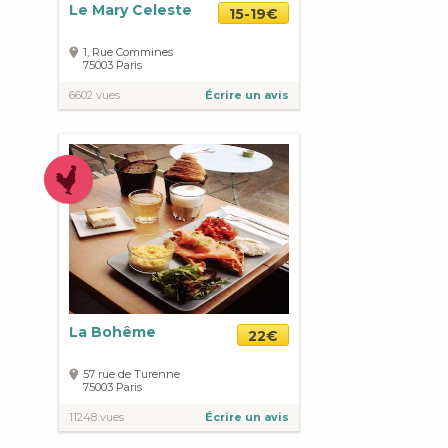
Le Mary Celeste
15-19€
1, Rue Commines
75003
Paris
6602 vues
Écrire un avis
La Bohême
22€
57 rue de Turenne
75003
Paris
11248 vues
Écrire un avis