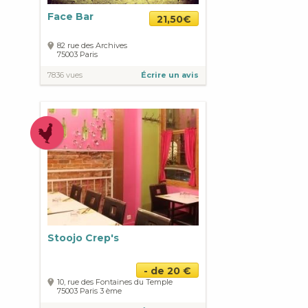
Face Bar
21,50€
82 rue des Archives
75003
Paris
7836 vues
Écrire un avis
Stoojo Crep's
- de 20 €
10, rue des Fontaines du Temple
75003
Paris
3 ème