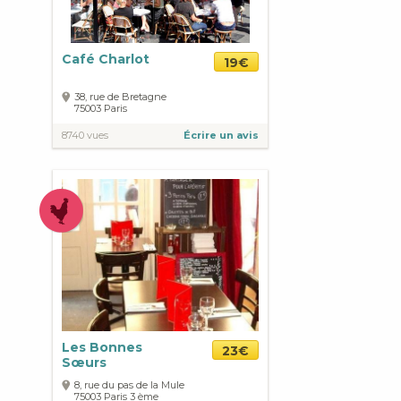
Café Charlot
19€
38, rue de Bretagne
75003
Paris
8740 vues
Écrire un avis
Les Bonnes
23€
Sœurs
8, rue du pas de la Mule
75003
Paris
3 ème