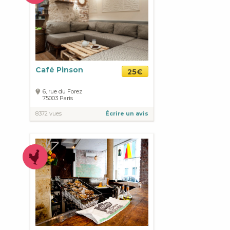
Café Pinson
25€
6, rue du Forez
75003
Paris
8372 vues
Écrire un avis