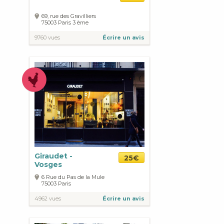
69, rue des Gravilliers
75003
Paris
3 ème
9760 vues
Écrire un avis
Giraudet -
25€
Vosges
6 Rue du Pas de la Mule
75003
Paris
4962 vues
Écrire un avis