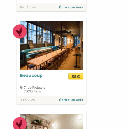
16253 vues
Écrire un avis
Beaucoup
35€
7 rue Froissart
75003
Paris
9965 vues
Écrire un avis