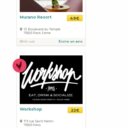
Murano Resort
49€
13, Boulevard du Temple
75003
Paris
3 ème
8846 vues
Écrire un avis
Workshop
22€
173 rue Saint Martin
75003
Paris