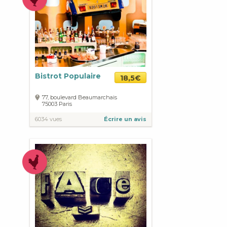
Bistrot Populaire
18,5€
77, boulevard Beaumarchais
75003
Paris
6034 vues
Écrire un avis