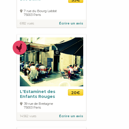
35€
7 rue du Bourg Labbé
75003
Paris
6182 vues
Écrire un avis
L'Estaminet des
20€
Enfants Rouges
39 rue de Bretagne
75003
Paris
14562 vues
Écrire un avis