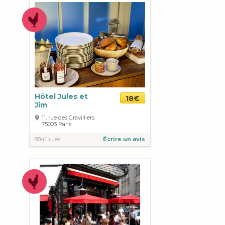
Hôtel Jules et
18€
Jim
11, rue des Gravilliers
75003
Paris
8841 vues
Écrire un avis