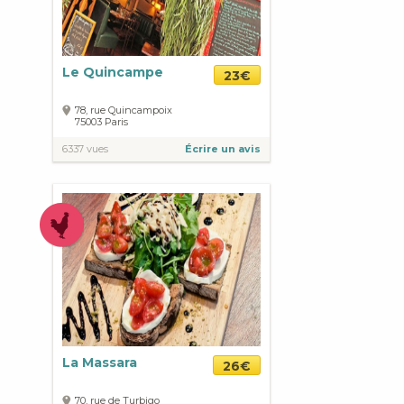
Le Quincampe
23€
78, rue Quincampoix
75003
Paris
6337 vues
Écrire un avis
La Massara
26€
70, rue de Turbigo