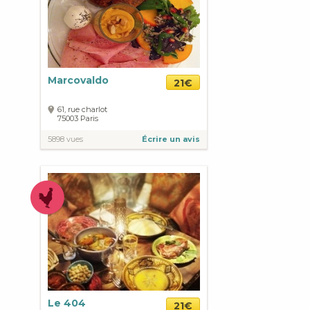
Marcovaldo
21€
61, rue charlot
75003
Paris
5898 vues
Écrire un avis
Le 404
21€