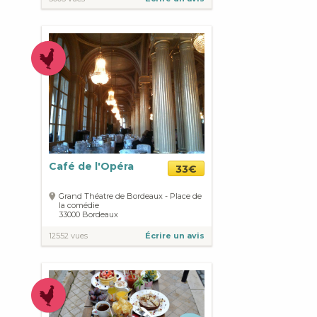
Café de l'Opéra
33€
Grand Théatre de Bordeaux - Place de
la comédie
33000
Bordeaux
12552 vues
Écrire un avis