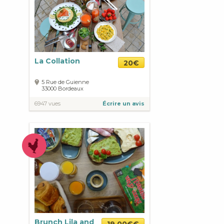
La Collation
20€
5 Rue de Guienne
33000
Bordeaux
6947 vues
Écrire un avis
Brunch Lila and
19.00€€