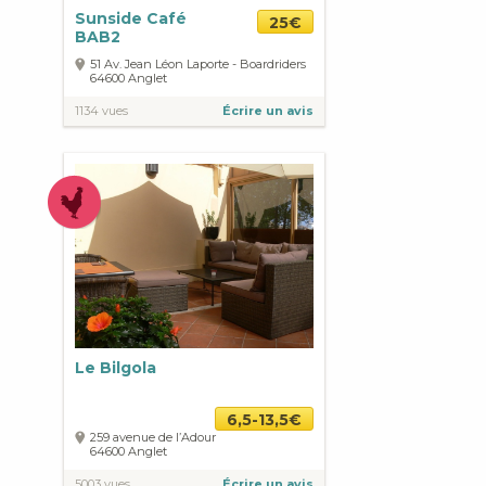
Sunside Café
25€
BAB2
51 Av. Jean Léon Laporte - Boardriders
64600
Anglet
1134 vues
Écrire un avis
Le Bilgola
6,5-13,5€
259 avenue de l’Adour
64600
Anglet
5003 vues
Écrire un avis