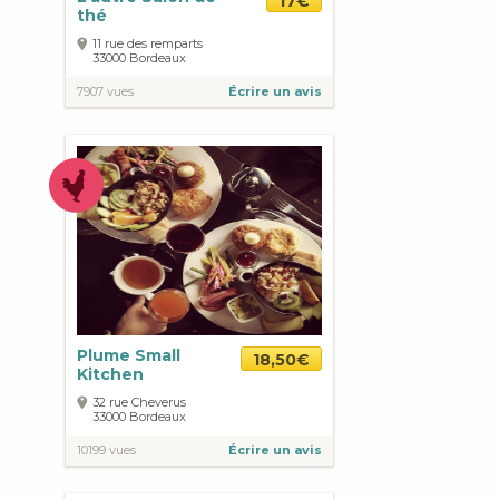
17€
thé
11 rue des remparts
33000
Bordeaux
7907 vues
Écrire un avis
Plume Small
18,50€
Kitchen
32 rue Cheverus
33000
Bordeaux
10199 vues
Écrire un avis