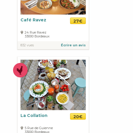
Café Ravez
27€
24 Rue Ravez
33000
Bordeaux
832 vues
Écrire un avis
La Collation
20€
5 Rue de Guienne
33000
Bordeaux