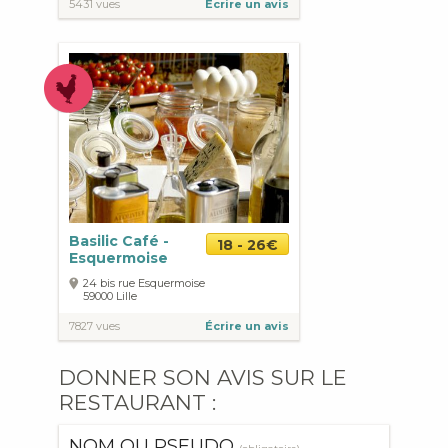
5431 vues
Écrire un avis
Basilic Café -
18 - 26€
Esquermoise
24 bis rue Esquermoise
59000
Lille
7827 vues
Écrire un avis
DONNER SON AVIS SUR LE
RESTAURANT :
NOM OU PSEUDO