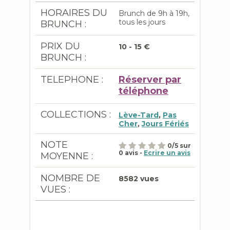
HORAIRES DU
Brunch de 9h à 19h,
tous les jours
BRUNCH :
PRIX DU
10 - 15 €
BRUNCH :
TELEPHONE :
Réserver par
téléphone
COLLECTIONS :
Lève-Tard
,
Pas
Cher
,
Jours Fériés
NOTE
0
/
5
sur
0
avis -
Ecrire un avis
MOYENNE :
NOMBRE DE
8582 vues
VUES :