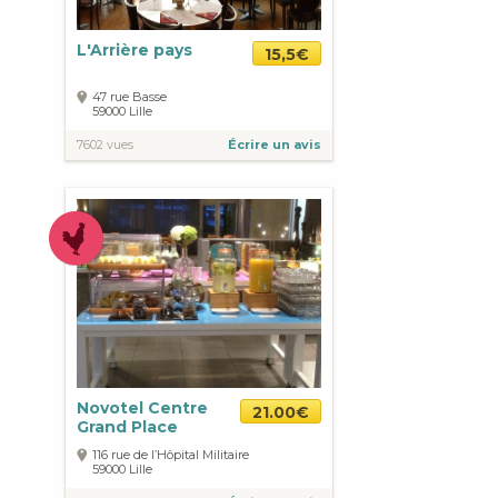
L'Arrière pays
15,5€
47 rue Basse
59000
Lille
7602 vues
Écrire un avis
Novotel Centre
21.00€
Grand Place
116 rue de l’Hôpital Militaire
59000
Lille