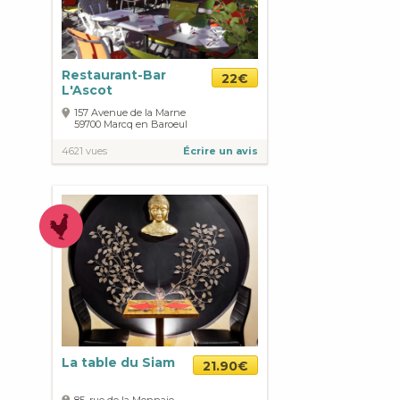
Restaurant-Bar
22€
L'Ascot
157 Avenue de la Marne
59700
Marcq en Baroeul
4621 vues
Écrire un avis
La table du Siam
21.90€
85, rue de la Monnaie