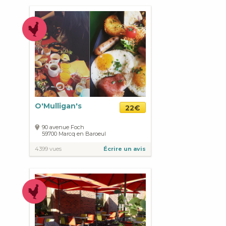
O'Mulligan's
22€
90 avenue Foch
59700
Marcq en Baroeul
4399 vues
Écrire un avis