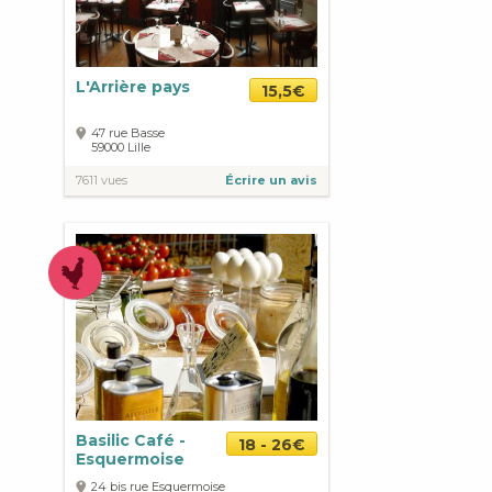
L'Arrière pays
15,5€
47 rue Basse
59000
Lille
7611 vues
Écrire un avis
Basilic Café -
18 - 26€
Esquermoise
24 bis rue Esquermoise