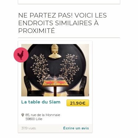
NE PARTEZ PAS! VOICI LES
ENDROITS SIMILAIRES À
PROXIMITÉ
La table du Siam
21.90€
85, rue de la Monnaie
59800
Lille
3119 vues
Écrire un avis