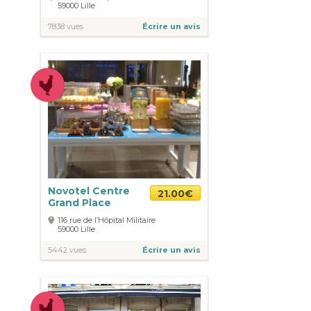
59000
Lille
7838 vues
Écrire un avis
Novotel Centre
21.00€
Grand Place
116 rue de l’Hôpital Militaire
59000
Lille
5442 vues
Écrire un avis