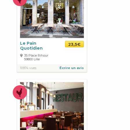
Le Pain
23,5€
Quotidien
35 Place Rihour
59800
Lille
10974 vues
Écrire un avis