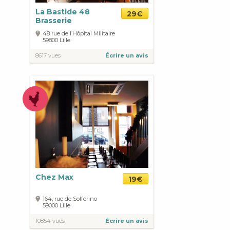
La Bastide 48
29€
Brasserie
48 rue de l’Hôpital Militaire
59800
Lille
8617 vues
Écrire un avis
Chez Max
19€
164, rue de Solférino
59000
Lille
10854 vues
Écrire un avis