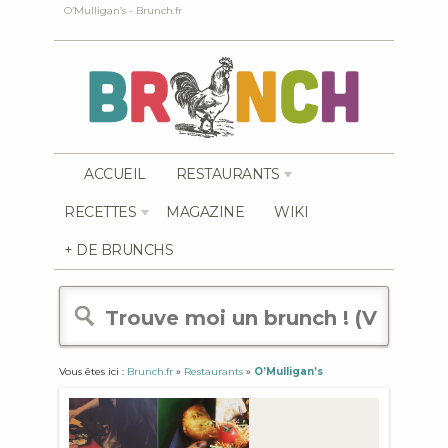
O’Mulligan’s - Brunch.fr
ACCUEIL
RESTAURANTS
RECETTES
MAGAZINE
WIKI
+ DE BRUNCHS
Vous êtes ici :
Brunch.fr
»
Restaurants
»
O’Mulligan’s