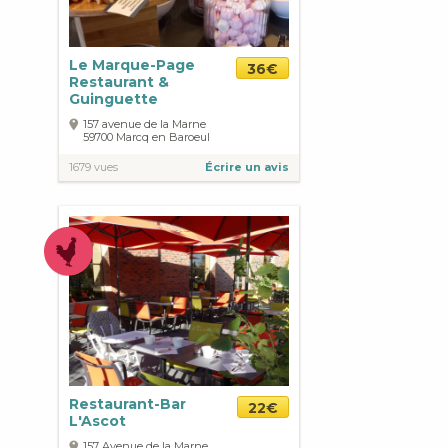
Le Marque-Page
36€
Restaurant &
Guinguette
157 avenue de la Marne
59700
Marcq en Baroeul
1679 vues
Écrire un avis
Restaurant-Bar
22€
L'Ascot
157 Avenue de la Marne