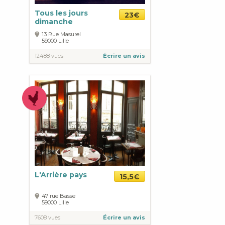
Tous les jours
23€
dimanche
13 Rue Masurel
59000
Lille
12488 vues
Écrire un avis
L'Arrière pays
15,5€
47 rue Basse
59000
Lille
7608 vues
Écrire un avis