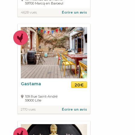
59700
Marcq en Baroeul
4628 vues
Écrire un avis
Gastama
20€
109 Rue Saint-André
59000
Lille
2170 vues
Écrire un avis