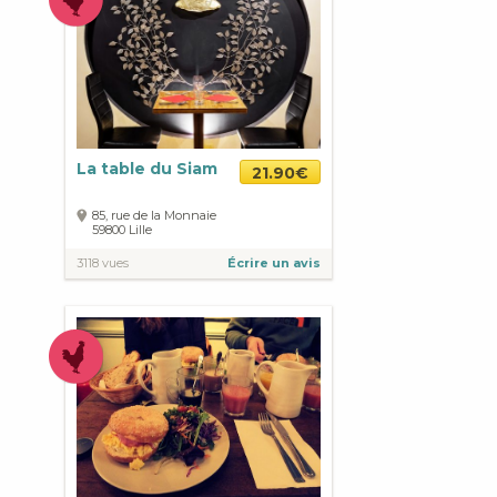
La table du Siam
21.90€
85, rue de la Monnaie
59800
Lille
3118 vues
Écrire un avis