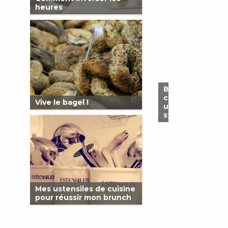
heures
Brunchez
comme
Vive le bagel !
une
star
Mes ustensiles de cuisine
pour réussir mon brunch