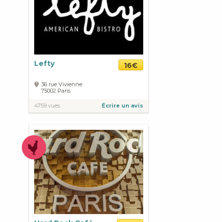
Lefty
16€
36 rue Vivienne
75002
Paris
4759 vues
Écrire un avis