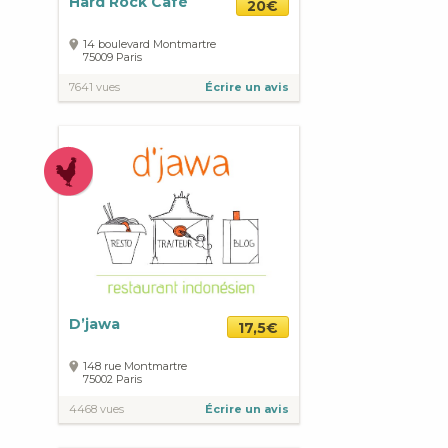
Hard Rock Café
20€
14 boulevard Montmartre
75009
Paris
7641 vues
Écrire un avis
D’jawa
17,5€
148 rue Montmartre
75002
Paris
4468 vues
Écrire un avis