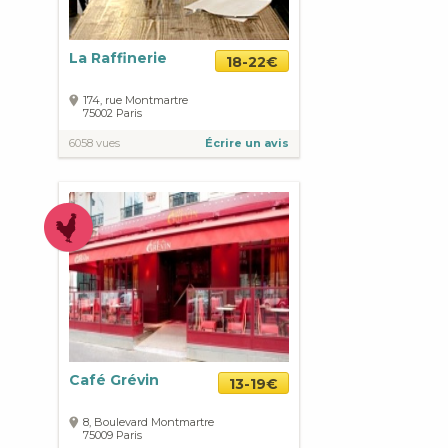
La Raffinerie
18-22€
174, rue Montmartre
75002
Paris
6058 vues
Écrire un avis
Café Grévin
13-19€
8, Boulevard Montmartre
75009
Paris