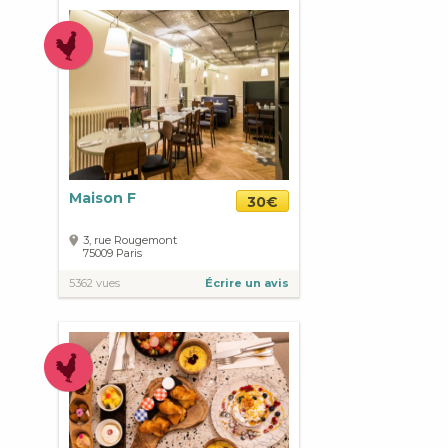
Maison F
30€
3, rue Rougemont
75009
Paris
5362 vues
Écrire un avis