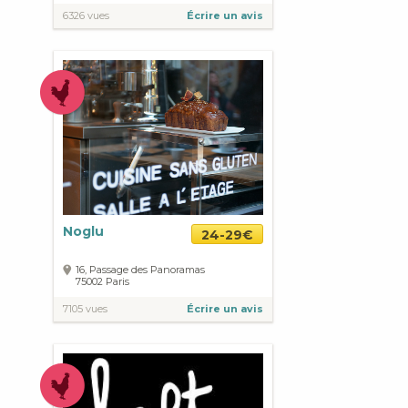
6326 vues
Écrire un avis
Noglu
24-29€
16, Passage des Panoramas
75002
Paris
7105 vues
Écrire un avis