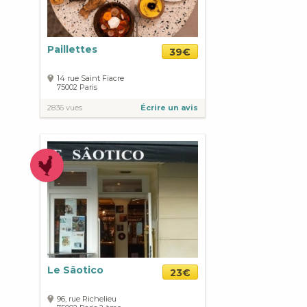
Paillettes
39€
14 rue Saint Fiacre
75002
Paris
2836 vues
Écrire un avis
Le Sâotico
23€
96, rue Richelieu