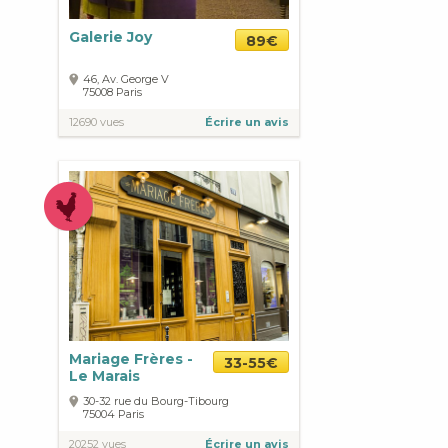
Galerie Joy
89€
46, Av. George V
75008
Paris
12690 vues
Écrire un avis
Mariage Frères -
33-55€
Le Marais
30-32 rue du Bourg-Tibourg
75004
Paris
20252 vues
Écrire un avis