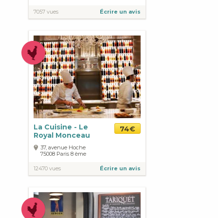
7057 vues
Écrire un avis
La Cuisine - Le
74€
Royal Monceau
37, avenue Hoche
75008
Paris
8 ème
12470 vues
Écrire un avis