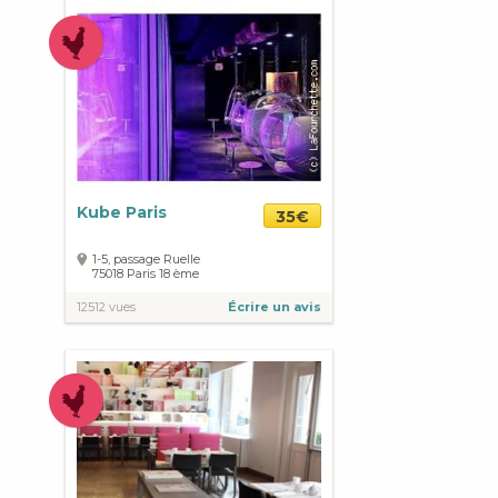
Kube Paris
35€
1-5, passage Ruelle
75018
Paris
18 ème
12512 vues
Écrire un avis