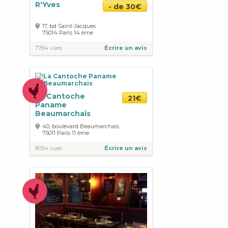
R'Yves
- de 30€
17, bd Saint-Jacques
75014
Paris
14 ème
7784 vues
Écrire un avis
La Cantoche
21€
Paname
Beaumarchais
40, boulevard Beaumarchais
75011
Paris
11 ème
8054 vues
Écrire un avis