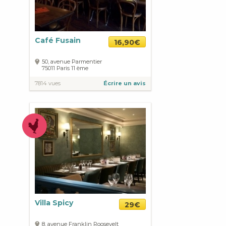
Café Fusain
16,90€
50, avenue Parmentier
75011
Paris
11 ème
7814 vues
Écrire un avis
Villa Spicy
29€
8, avenue Franklin Roosevelt