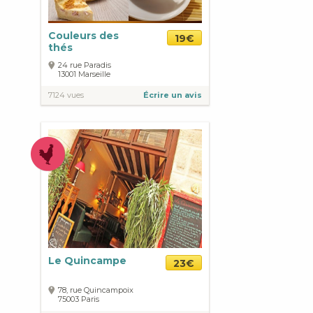
Couleurs des
19€
thés
24 rue Paradis
13001
Marseille
7124 vues
Écrire un avis
Le Quincampe
23€
78, rue Quincampoix
75003
Paris