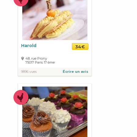
Harold
34€
48, rue Prony
75017
Paris
17 ème
9896 vues
Écrire un avis