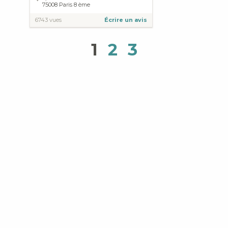
75008
Paris
8 ème
6743 vues
Écrire un avis
1
2
3