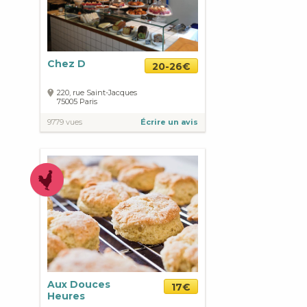
Chez D
20-26€
220, rue Saint-Jacques
75005
Paris
9779 vues
Écrire un avis
Aux Douces
17€
Heures