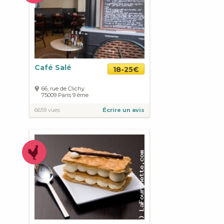
Café Salé
18-25€
66, rue de Clichy
75009
Paris
9 ème
6659 vues
Écrire un avis