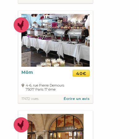
Môm
40€
4-6, rue Pierre Demours
75017
Paris
17 ème
17472 vues
Écrire un avis