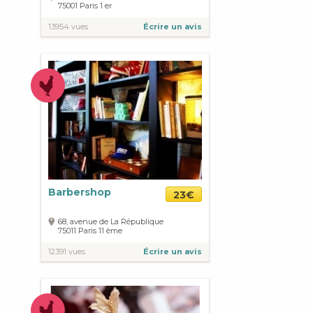
75001
Paris
1 er
13954 vues
Écrire un avis
Barbershop
23€
68, avenue de La République
75011
Paris
11 ème
12391 vues
Écrire un avis