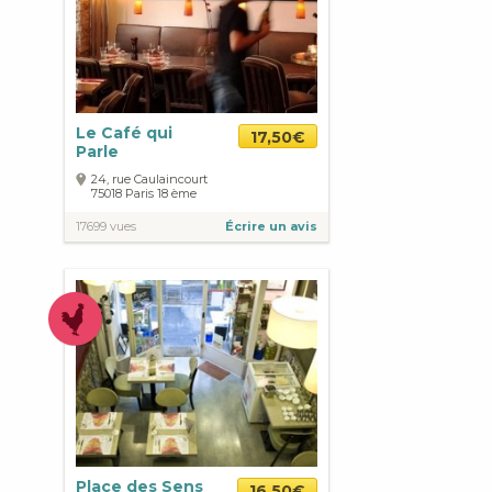
Le Café qui
17,50€
Parle
24, rue Caulaincourt
75018
Paris
18 ème
17699 vues
Écrire un avis
Place des Sens
16,50€