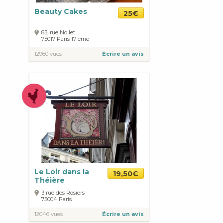
Beauty Cakes
25€
83, rue Nollet
75017
Paris
17 ème
12960 vues
Écrire un avis
Le Loir dans la
19,50€
Théière
3 rue des Rosiers
75004
Paris
12046 vues
Écrire un avis