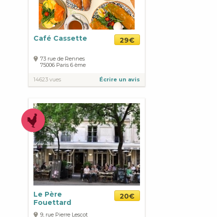
Café Cassette
29€
73 rue de Rennes
75006
Paris
6 ème
14623 vues
Écrire un avis
Le Père
20€
Fouettard
9, rue Pierre Lescot