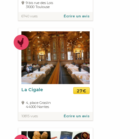
9 bis rue des Lois
31000
Toulouse
6740 vues
Écrire un avis
La Cigale
27€
4, place Graslin
44000
Nantes
10815 vues
Écrire un avis