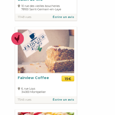
10 rue des vieilles boucheries
78100
Saint-Germain-en-Laye
11148 vues
Écrire un avis
Fairview Coffee
15€
6, rue Loys
34000
Montpellier
7546 vues
Écrire un avis