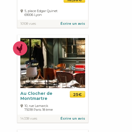
5, place Edgar Quinet
69006
Lyon
10108 vues
Écrire un avis
Au Clocher de
25€
Montmartre
10, rue Lamarck
75018
Paris
18 ème
14338 vues
Écrire un avis