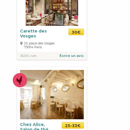
Carette des
30€
Vosges
25, place des Vosges
75004
Paris
36265 vues
Écrire un avis
Chez Alice,
25-33€
Salon de thé