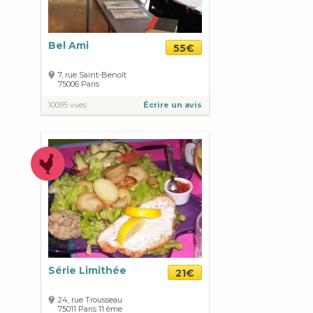
Bel Ami
55€
7, rue Saint-Benoît
75006
Paris
10095 vues
Écrire un avis
Série Limithée
21€
24, rue Trousseau
75011
Paris
11 ème