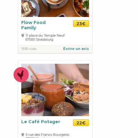
Flow Food
23€
Family
11 place du Temple Neuf
67000
Strasbourg
1936 vues
Écrire un avis
Le Café Potager
22€
5 rue des Francs Bourgeois