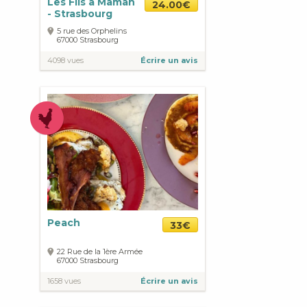
Les Fils à Maman
24.00€
- Strasbourg
5 rue des Orphelins
67000
Strasbourg
4098 vues
Écrire un avis
Peach
33€
22 Rue de la 1ère Armée
67000
Strasbourg
1658 vues
Écrire un avis