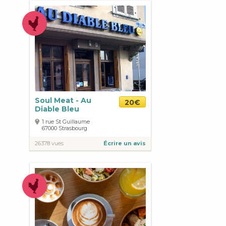
Soul Meat - Au
20€
Diable Bleu
1 rue St Guillaume
67000
Strasbourg
26378 vues
Écrire un avis