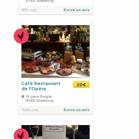
67000
Strasbourg
1876 vues
Écrire un avis
Café Restaurant
20€
de l'Opéra
19, place Broglie
67000
Strasbourg
15285 vues
Écrire un avis