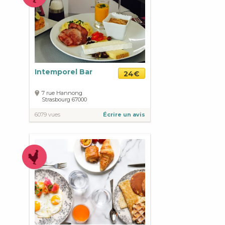
Intemporel Bar
24€
7 rue Hannong
Strasbourg
67000
6079 vues
Écrire un avis