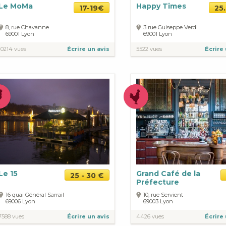
Le MoMa
Happy Times
17-19€
25
8, rue Chavanne
3 rue Guiseppe Verdi
69001
Lyon
69001
Lyon
10214 vues
Écrire un avis
5522 vues
Écrire 
Le 15
Grand Café de la
25 - 30 €
Préfecture
16 quai Général Sarrail
10, rue Servient
69006
Lyon
69003
Lyon
7588 vues
Écrire un avis
4426 vues
Écrire 