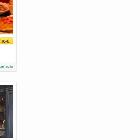
16€
un avis