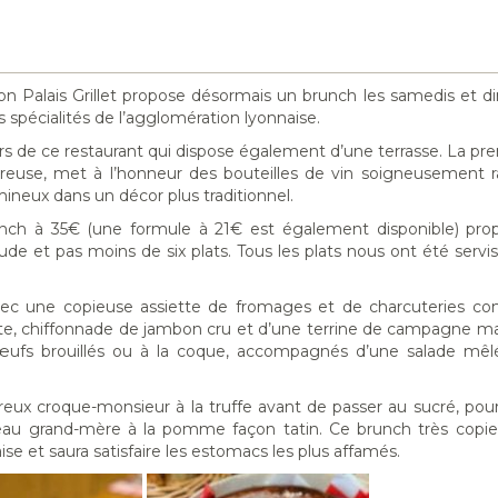
on Palais Grillet propose désormais un brunch les samedis et 
s spécialités de l’agglomération lyonnaise.
rs de ce restaurant qui dispose également d’une terrasse. La pre
eureuse, met à l’honneur des bouteilles de vin soigneusement 
neux dans un décor plus traditionnel.
nch à 35€ (une formule à 21€ est également disponible) pro
aude et pas moins de six plats. Tous les plats nous ont été ser
ec une copieuse assiette de fromages et de charcuteries c
sette, chiffonnade de jambon cru et d’une terrine de campagne m
 œufs brouillés ou à la coque, accompagnés d’une salade mêl
eux croque-monsieur à la truffe avant de passer au sucré, pour
âteau grand-mère à la pomme façon tatin. Ce brunch très cop
aise et saura satisfaire les estomacs les plus affamés.