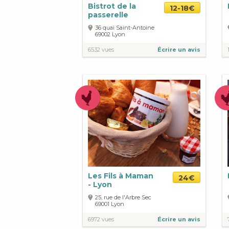
Bistrot de la
12-18€
passerelle
36 quai Saint-Antoine
69002
Lyon
6532 vues
Écrire un avis
Les Fils à Maman
24€
- Lyon
25, rue de l'Arbre Sec
69001
Lyon
6972 vues
Écrire un avis