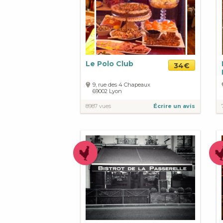
Le Polo Club
34€
9, rue des 4 Chapeaux
69002
Lyon
8987 vues
Écrire un avis