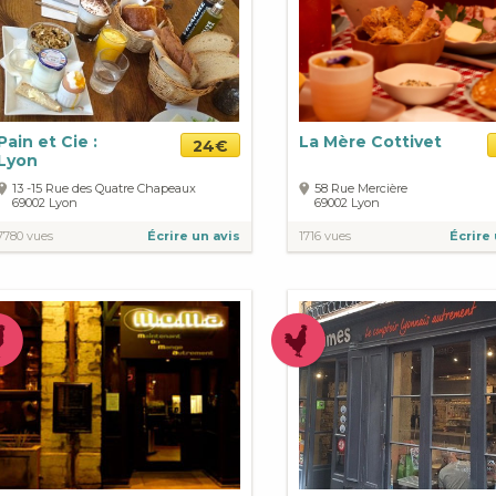
Pain et Cie :
La Mère Cottivet
24€
Lyon
13 -15 Rue des Quatre Chapeaux
58 Rue Mercière
69002
Lyon
69002
Lyon
7780 vues
Écrire un avis
1716 vues
Écrire 