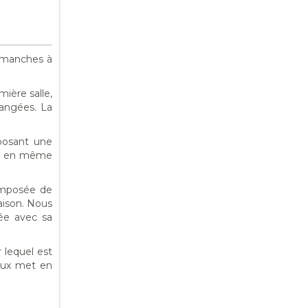
dimanches à
mière salle,
rangées. La
posant une
vis en même
omposée de
aison. Nous
ée avec sa
 lequel est
ieux met en