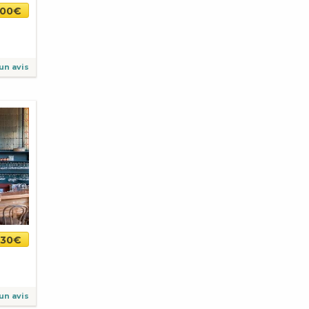
.00€
un avis
30€
un avis