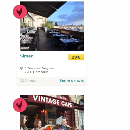
Siman
29€
7 Quai des Queyries
33100
Bordeaux
12274 vues
Écrire un avis