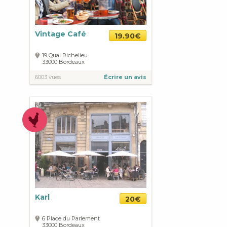
Vintage Café
19.90€
19 Quai Richelieu
33000
Bordeaux
6003 vues
Écrire un avis
Karl
20€
6 Place du Parlement
33000
Bordeaux