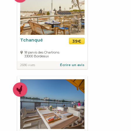
Tchanqué
39€
18 parvis des Chartrons
33000
Bordeaux
2686 vues
Écrire un avis