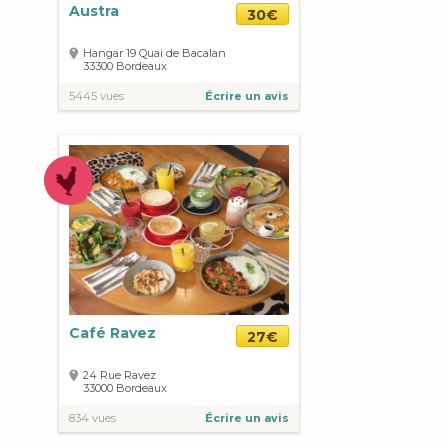
Austra
30€
Hangar 19 Quai de Bacalan
33300
Bordeaux
5445 vues
Écrire un avis
Café Ravez
27€
24 Rue Ravez
33000
Bordeaux
834 vues
Écrire un avis