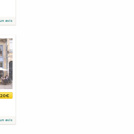
un avis
20€
un avis