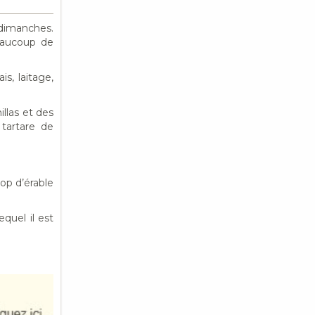
 dimanches.
eaucoup de
s, laitage,
illas et des
tartare de
rop d’érable
quel il est