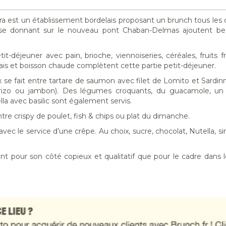
stra est un établissement bordelais proposant un brunch tous les
rrasse donnant sur le nouveau pont Chaban-Delmas ajoutent b
déjeuner avec pain, brioche, viennoiseries, céréales, fruits frai
 frais et boisson chaude complètent cette partie petit-déjeuner.
x se fait entre tartare de saumon avec filet de Lomito et Sardinn
horizo ou jambon). Des légumes croquants, du guacamole, un 
lla avec basilic sont également servis.
ntre crispy de poulet, fish & chips ou plat du dimanche.
vec le service d’une crêpe. Au choix, sucre, chocolat, Nutella, si
nt pour son côté copieux et qualitatif que pour le cadre dans le