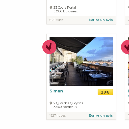
23 Cours Portal
33000
Bordeaux
6151 vues
Écrire un avis
Siman
29€
7 Quai des Queyries
33100
Bordeaux
12274 vues
Écrire un avis