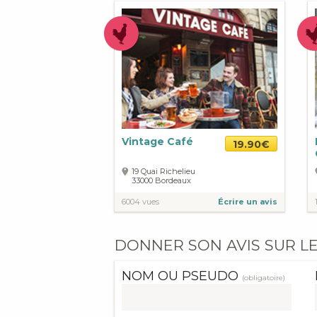
Vintage Café
19.90€
19 Quai Richelieu
33000
Bordeaux
6004 vues
Écrire un avis
DONNER SON AVIS SUR LE
NOM OU PSEUDO
(obligatoire)