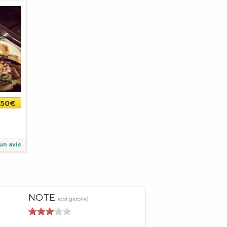
,50€
un avis
NOTE
(obligatoire)