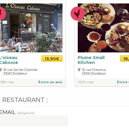
L’oiseau
Plume Small
13,90€
18
Cabosse
Kitchen
30 rue Sainte-Colombe
32 rue Cheverus
33000
Bordeaux
33000
Bordeaux
11681 vues
Écrire un avis
10200 vues
Écrire 
 RESTAURANT :
EMAIL
(obligatoire)