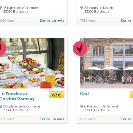
18 parvis des Chartrons
53, cours Le Rouzic
33000
Bordeaux
33000
Bordeaux
2690 vues
Écrire un avis
7699 vues
Écrire 
Le Bordeaux
Karl
63€
Gordon Ramsay
2-5 place de la Comédie
6 Place du Parlement
33000
Bordeaux
33000
Bordeaux
11871 vues
Écrire un avis
8702 vues
Écrire 