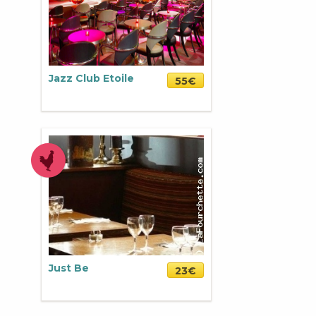
Jazz Club Etoile
55€
Just Be
23€