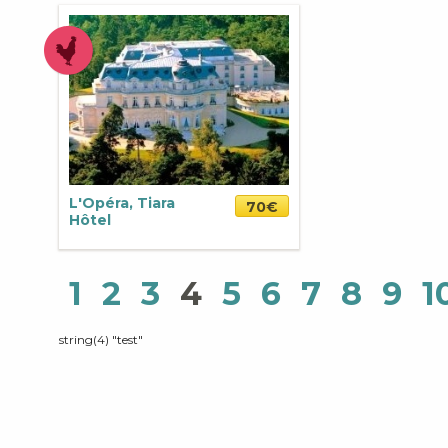
L'Opéra, Tiara
70€
Hôtel
1
2
3
4
5
6
7
8
9
1
string(4) "test"