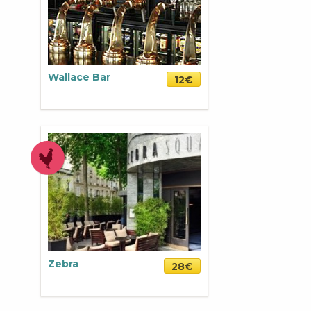
Wallace Bar
12€
Zebra
28€