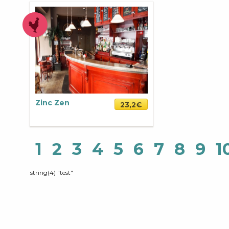
Zinc Zen
23,2€
1
2
3
4
5
6
7
8
9
1
string(4) "test"