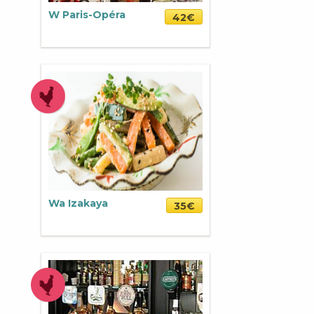
W Paris-Opéra
42€
Wa Izakaya
35€