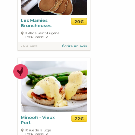
Les Mamies
20€
Bruncheuses
8 Place Saint-Eugène
13007
Marseille
21226 vues
Écrire un avis
Minoofi - Vieux
22€
Port
10 rue de la Loge
13002
Marseille