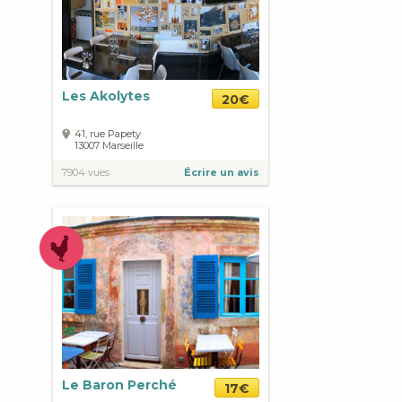
Les Akolytes
20€
41, rue Papety
13007
Marseille
7904 vues
Écrire un avis
Le Baron Perché
17€