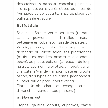
des croissants, pains au chocolat, pains aux
raisins, petits pains variés et toutes sortes de
fromages et de yaourts. Ensuite, place aux
buffets salé et sucré !
Buffet Salé
Salades : Salade verte, crudités (tomates
cerises, poivrons en lamelles, maïs ;
betterave en cube, etc.), salade de pâtes…
Viande, poisson, oeufs : Œufs préparés à la
demande du client selon ses préférences
(œufs durs, brouillés, omelette, à la coque,
poché, au plat…), poisson (carpaccio de loup,
huitres, saumon, crevettes… : peut varier),
charcuterie/viande (jambon, pâté en croute,
bacon, trois types de saucisses, jambonneau
au miel, rôti de porc… : peut varier)
Plats : Un plat chaud qui change tous les
dimanches (viande et/ou poisson…)
Buffet sucré
Crêpes, gaufres, donuts, cupcakes, cakes,