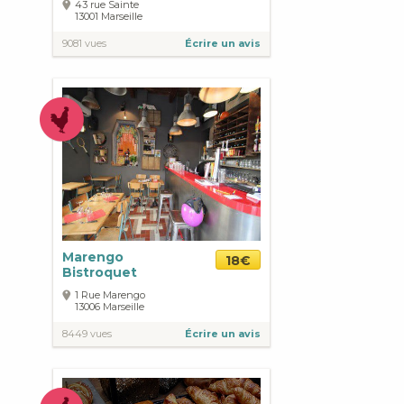
43 rue Sainte
13001
Marseille
9081 vues
Écrire un avis
Marengo
18€
Bistroquet
1 Rue Marengo
13006
Marseille
8449 vues
Écrire un avis