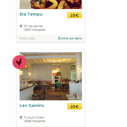
Era Tempu
25€
70 rue sainte
13007
Marseille
6422 vues
Écrire un avis
Les Gamins
25€
11 cours Julien
13006
Marseille