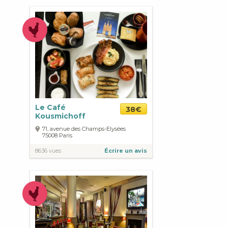
Le Café
38€
Kousmichoff
71, avenue des Champs-Elysées
75008
Paris
8636 vues
Écrire un avis