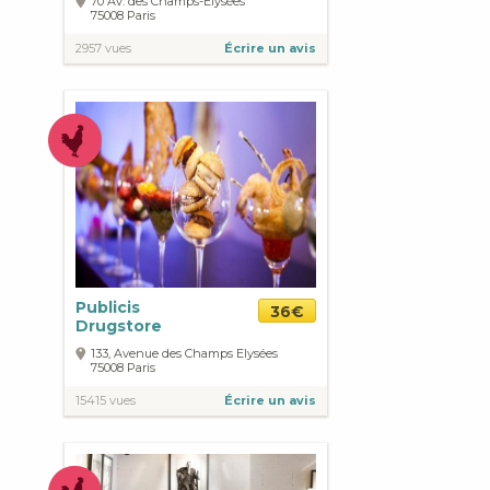
70 Av. des Champs-Élysées
75008
Paris
2957 vues
Écrire un avis
Publicis
36€
Drugstore
133, Avenue des Champs Elysées
75008
Paris
15415 vues
Écrire un avis