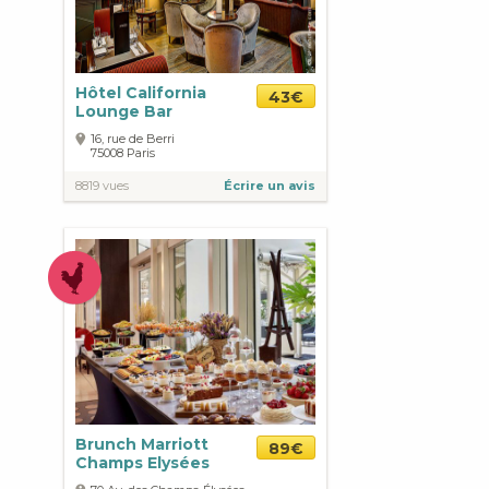
Hôtel California
43€
Lounge Bar
16, rue de Berri
75008
Paris
8819 vues
Écrire un avis
Brunch Marriott
89€
Champs Elysées