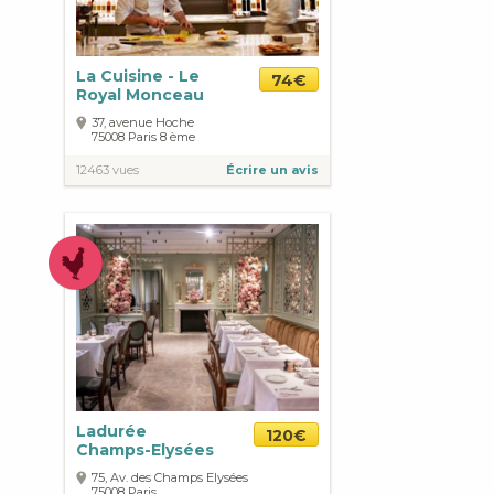
La Cuisine - Le
74€
Royal Monceau
37, avenue Hoche
75008
Paris
8 ème
12463 vues
Écrire un avis
Ladurée
120€
Champs-Elysées
75, Av. des Champs Elysées
75008
Paris