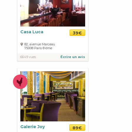
Casa Luca
39€
82, avenue Marceau
75008
Paris
8 ème
6649 vues
Écrire un avis
Galerie Joy
89€