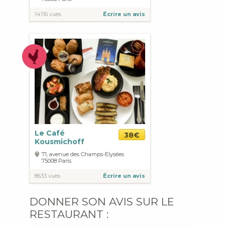
14116 vues
Écrire un avis
Le Café
38€
Kousmichoff
71, avenue des Champs-Elysées
75008
Paris
8633 vues
Écrire un avis
DONNER SON AVIS SUR LE
RESTAURANT :