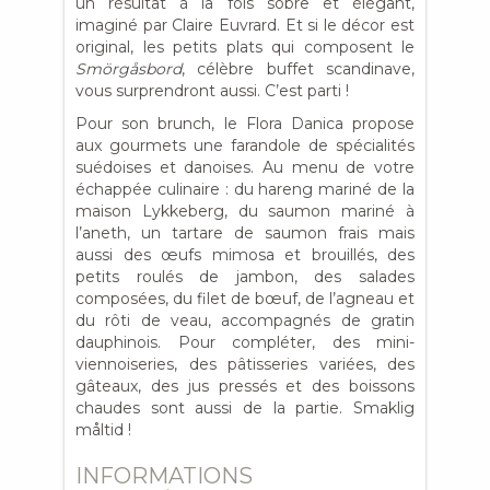
un résultat à la fois sobre et élégant,
imaginé par Claire Euvrard. Et si le décor est
original, les petits plats qui composent le
Smörgåsbord
, célèbre buffet scandinave,
vous surprendront aussi. C’est parti !
Pour son brunch, le Flora Danica propose
aux gourmets une farandole de spécialités
suédoises et danoises. Au menu de votre
échappée culinaire : du hareng mariné de la
maison Lykkeberg, du saumon mariné à
l’aneth, un tartare de saumon frais mais
aussi des œufs mimosa et brouillés, des
petits roulés de jambon, des salades
composées, du filet de bœuf, de l’agneau et
du rôti de veau, accompagnés de gratin
dauphinois. Pour compléter, des mini-
viennoiseries, des pâtisseries variées, des
gâteaux, des jus pressés et des boissons
chaudes sont aussi de la partie. Smaklig
måltid !
INFORMATIONS