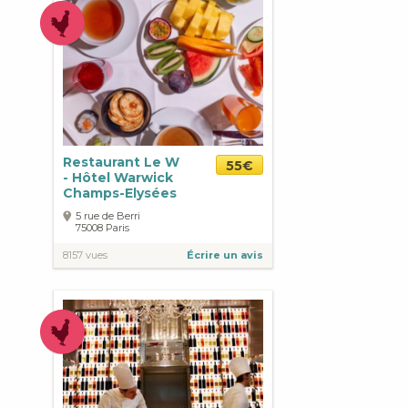
Restaurant Le W
55€
- Hôtel Warwick
Champs-Elysées
5 rue de Berri
75008
Paris
8157 vues
Écrire un avis