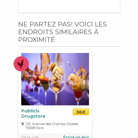
NE PARTEZ PAS! VOICI LES
ENDROITS SIMILAIRES À
PROXIMITÉ
Publicis
36€
Drugstore
133, Avenue des Champs Elysées
75008
Paris
15414 vues
Écrire un avis