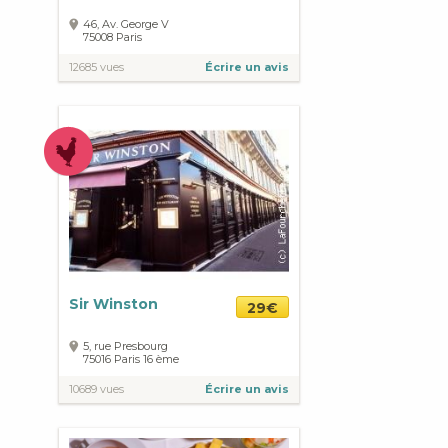
46, Av. George V
75008
Paris
12685 vues
Écrire un avis
Sir Winston
29€
5, rue Presbourg
75016
Paris
16 ème
10689 vues
Écrire un avis