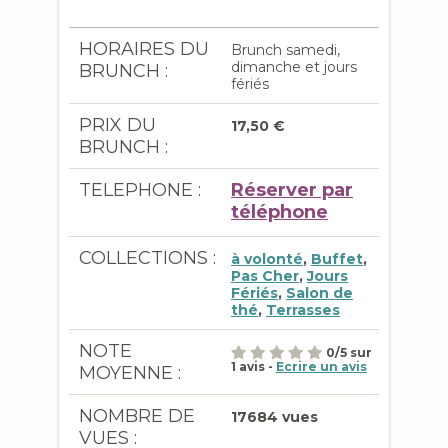
HORAIRES DU
Brunch samedi,
dimanche et jours
BRUNCH :
fériés
PRIX DU
17,50 €
BRUNCH :
TELEPHONE :
Réserver par
téléphone
COLLECTIONS :
à volonté
,
Buffet
,
Pas Cher
,
Jours
Fériés
,
Salon de
thé
,
Terrasses
NOTE
0
/
5
sur
1
avis -
Ecrire un avis
MOYENNE :
NOMBRE DE
17684 vues
VUES :