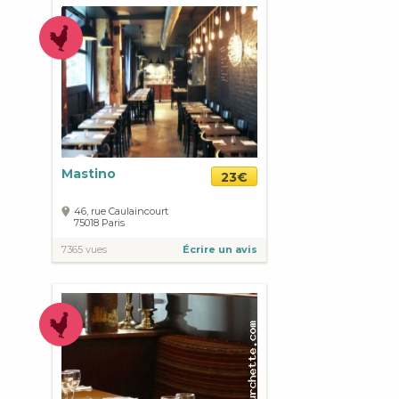
Mastino
23€
46, rue Caulaincourt
75018
Paris
7365 vues
Écrire un avis