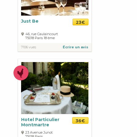
Just Be
23€
46, rue Caulaincourt
75018
Paris
18 ème
7106 vues
Écrire un avis
Hotel Particulier
36€
Montmartre
23 Avenue Junot
75018
Paris