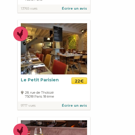
13765 vues
Écrire un avis
Le Petit Parisien
22€
28, rue de Tholozé
75018
Paris
18 ème
9717 vues
Écrire un avis