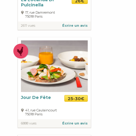
26€
Pulcinella
17, rue Damremont
75018
Paris
2611 vues
Écrire un avis
Jour De Fête
25-30€
41, rue Caulaincourt
75018
Paris
6888 vues
Écrire un avis