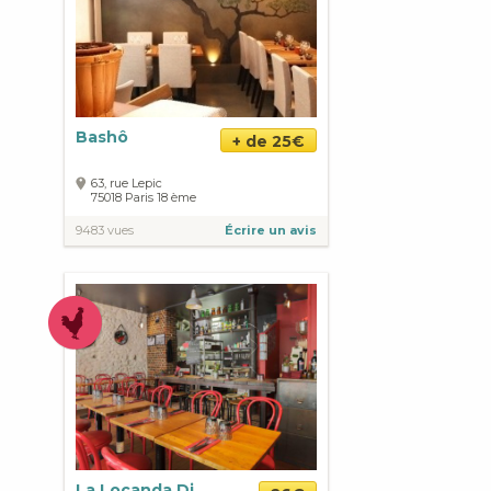
Bashô
+ de 25€
63, rue Lepic
75018
Paris
18 ème
9483 vues
Écrire un avis
La Locanda Di