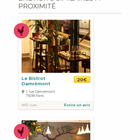
PROXIMITÉ
Le Bistrot
20€
Damrémont
1, rue Damrémont
75018
Paris
6831 vues
Écrire un avis