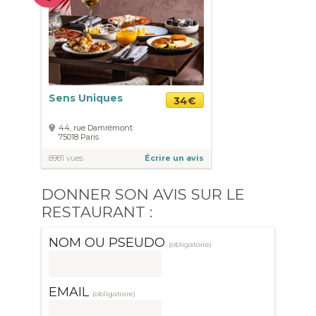
Sens Uniques
34€
44, rue Damrémont
75018
Paris
8981 vues
Écrire un avis
DONNER SON AVIS SUR LE
RESTAURANT :
NOM OU PSEUDO
(obligatoire)
EMAIL
(obligatoire)