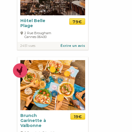
Hôtel Belle
79€
Plage
2 Rue Brougham
Cannes
06400
2451 vues
Écrire un avis
Brunch
19€
Garinette à
Valbonne