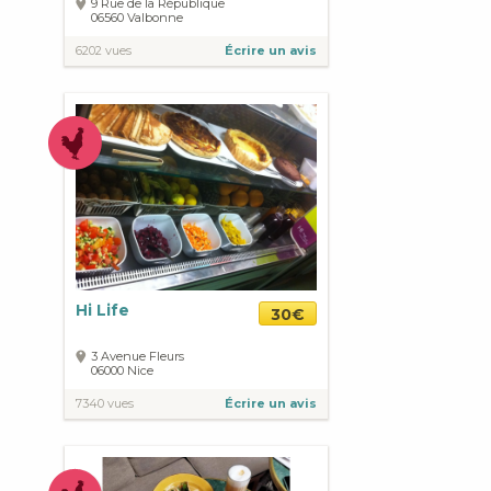
9 Rue de la République
06560
Valbonne
6202 vues
Écrire un avis
Hi Life
30€
3 Avenue Fleurs
06000
Nice
7340 vues
Écrire un avis