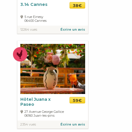
3.14 Cannes
38€
5 rue Einesy
06400
Cannes
12264 vues
Écrire un avis
Hôtel Juana x
59€
Paseo
27 Avenue George Gallice
06160
Juan-les-pins
2354 vues
Écrire un avis