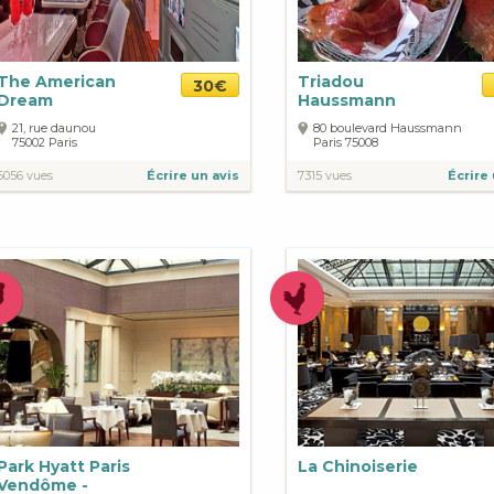
The American
Triadou
30€
Dream
Haussmann
21, rue daunou
80 boulevard Haussmann
75002
Paris
Paris
75008
6056 vues
Écrire un avis
7315 vues
Écrire 
Park Hyatt Paris
La Chinoiserie
Vendôme -