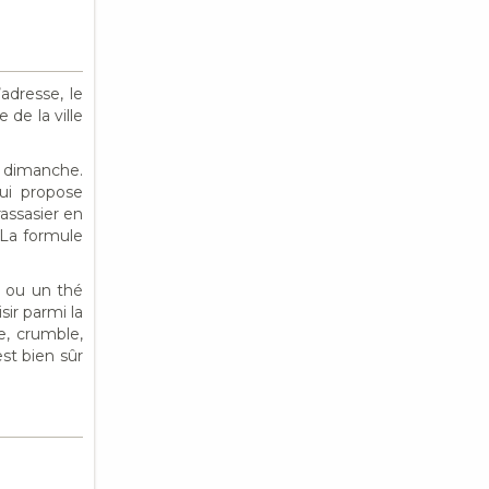
’adresse, le
 de la ville
e dimanche.
qui propose
rassasier en
. La formule
s ou un thé
sir parmi la
e, crumble,
st bien sûr