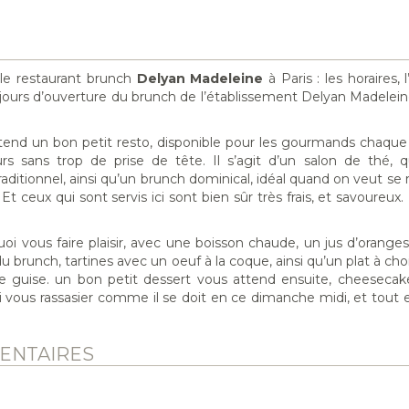
 le restaurant brunch
Delyan Madeleine
à Paris : les horaires, l
es jours d’ouverture du brunch de l’établissement Delyan Madeleine
attend un bon petit resto, disponible pour les gourmands chaqu
urs sans trop de prise de tête. Il s’agit d’un salon de thé, 
ditionnel, ainsi qu’un brunch dominical, idéal quand on veut se 
t ceux qui sont servis ici sont bien sûr très frais, et savoureux
uoi vous faire plaisir, avec une boisson chaude, un jus d’orange
u brunch, tartines avec un oeuf à la coque, ainsi qu’un plat à choi
tre guise. un bon petit dessert vous attend ensuite, cheesecak
i vous rassasier comme il se doit en ce dimanche midi, et tout e
ENTAIRES