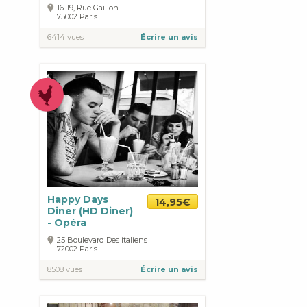
16-19, Rue Gaillon
75002
Paris
6414 vues
Écrire un avis
Happy Days
14,95€
Diner (HD Diner)
- Opéra
25 Boulevard Des italiens
72002
Paris
8508 vues
Écrire un avis