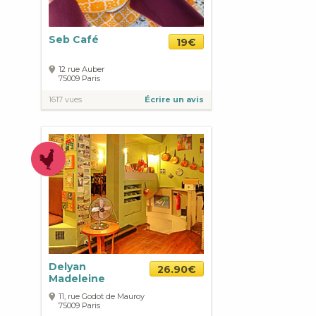
Seb Café
19€
12 rue Auber
75009
Paris
1617 vues
Écrire un avis
Delyan
26.90€
Madeleine
11, rue Godot de Mauroy
75009
Paris