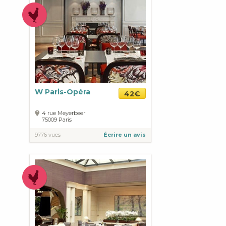
W Paris-Opéra
42€
4 rue Meyerbeer
75009
Paris
9776 vues
Écrire un avis