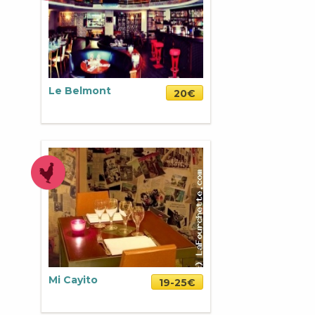
Le Belmont
20€
Mi Cayito
19-25€