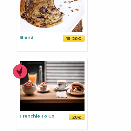
Blend
15-20€
Frenchie To Go
20€