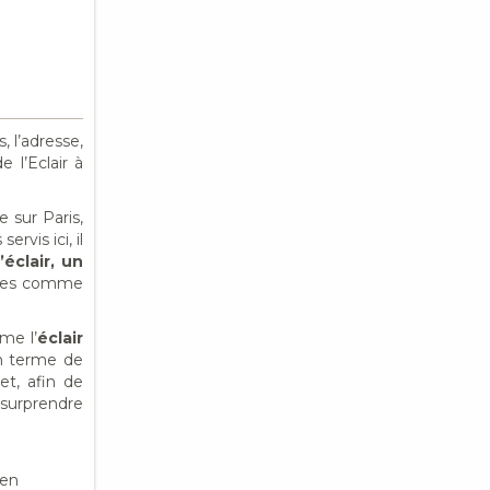
s, l’adresse,
e l’Eclair à
 sur Paris,
rvis ici, il
l’éclair, un
tures comme
me l’
éclair
en terme de
et, afin de
 surprendre
ten