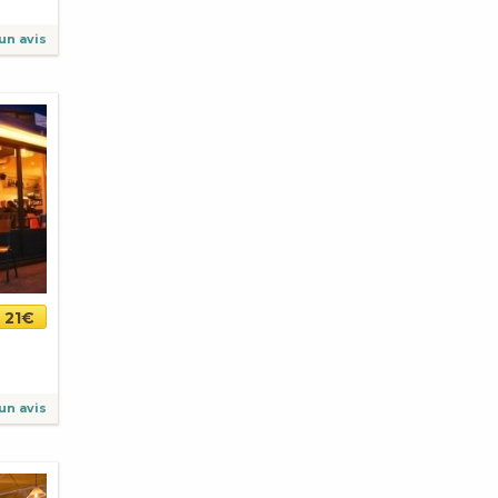
un avis
21€
un avis