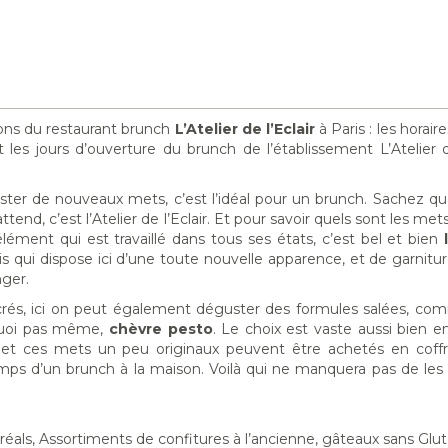
ions du restaurant brunch
L’Atelier de l’Eclair
à Paris : les horaire
t les jours d’ouverture du brunch de l’établissement L’Atelier d
ter de nouveaux mets, c’est l’idéal pour un brunch. Sachez que
nd, c’est l’Atelier de l’Eclair. Et pour savoir quels sont les mets se
’élément qui est travaillé dans tous ses états, c’est bel et bien
is qui dispose ici d’une toute nouvelle apparence, et de garni
nger.
 sucrés, ici on peut également déguster des formules salées, com
uoi pas même,
chèvre pesto
. Le choix est vaste aussi bien 
 et ces mets un peu originaux peuvent être achetés en coffr
temps d’un brunch à la maison. Voilà qui ne manquera pas de les
 Céréals, Assortiments de confitures à l’ancienne, gâteaux sans Glu