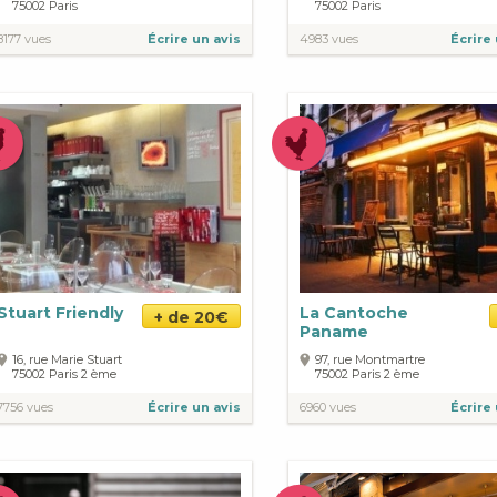
75002
Paris
75002
Paris
8177 vues
Écrire un avis
4983 vues
Écrire 
Stuart Friendly
La Cantoche
+ de 20€
Paname
16, rue Marie Stuart
97, rue Montmartre
75002
Paris
2 ème
75002
Paris
2 ème
7756 vues
Écrire un avis
6960 vues
Écrire 