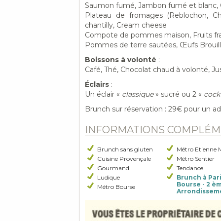
Saumon fumé, Jambon fumé et blanc, 
Plateau de fromages (Reblochon, Ch
chantilly, Cream cheese
Compote de pommes maison, Fruits frai
Pommes de terre sautées, Œufs Brouil
Boissons à volonté
:
Café, Thé, Chocolat chaud à volonté, Ju
Éclairs
:
Un éclair «
classique
» sucré ou 2 «
cockt
Brunch sur réservation : 29€ pour un ad
INFORMATIONS COMPLÉM
Brunch sans gluten
Métro Etienne 
Cuisine Provençale
Métro Sentier
Gourmand
Tendance
Ludique
Brunch à Pari
Bourse - 2 è
Métro Bourse
Arrondissem