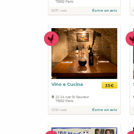
75002
Paris
6937 vues
Écrire un avis
Vino e Cucina
35€
22-24 rue St-Sauveur
75002
Paris
5250 vues
Écrire un avis