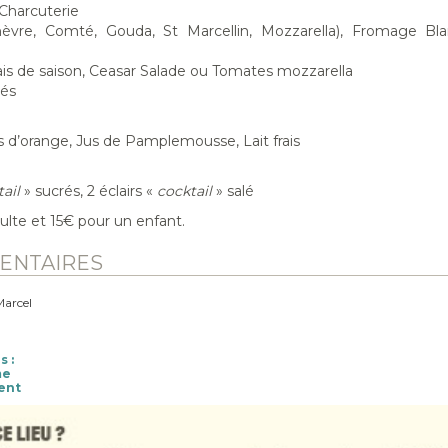
Charcuterie
èvre, Comté, Gouda, St Marcellin, Mozzarella), Fromage Bl
s de saison, Ceasar Salade ou Tomates mozzarella
lés
s d’orange, Jus de Pamplemousse, Lait frais
ail
» sucrés, 2 éclairs «
cocktail
» salé
ulte et 15€ pour un enfant.
ENTAIRES
Marcel
s :
me
ent