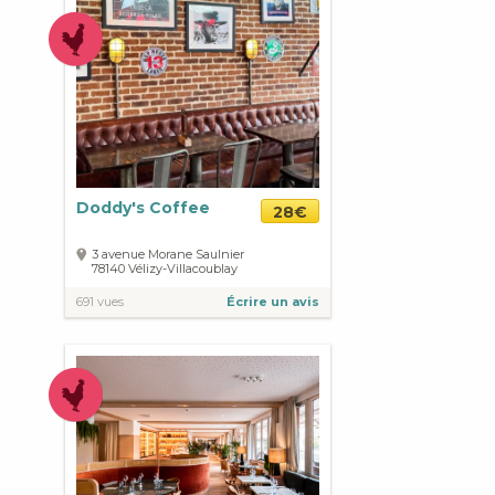
Doddy's Coffee
28€
3 avenue Morane Saulnier
78140
Vélizy-Villacoublay
691 vues
Écrire un avis