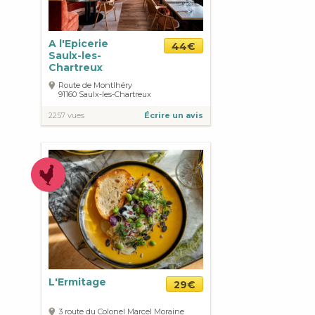
A l'Epicerie
44€
Saulx-les-
Chartreux
Route de Montlhéry
91160
Saulx-les-Chartreux
2257 vues
Écrire un avis
L'Ermitage
29€
3 route du Colonel Marcel Moraine