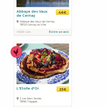
Abbaye des Vaux
46€
de Cernay
Abbaye des Vaux de Cernay
78720
Cernay-la-Ville
45526 vues
Écrire un avis
L'Etoile d'Or
25€
2 rue Jean Jaures
78190
Trappes