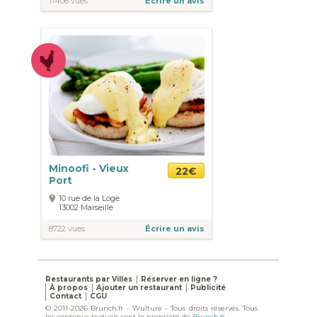
11406 vues
Écrire un avis
Minoofi - Vieux
22€
Port
10 rue de la Loge
13002
Marseille
8722 vues
Écrire un avis
Restaurants par Villes
Réserver en ligne ?
À propos
Ajouter un restaurant
Publicité
Contact
CGU
© 2011-2026 Brunch.fr - Wulture - Tous droits réservés. Tous
les contenus textuels sont la propriété de
Brunch.fr