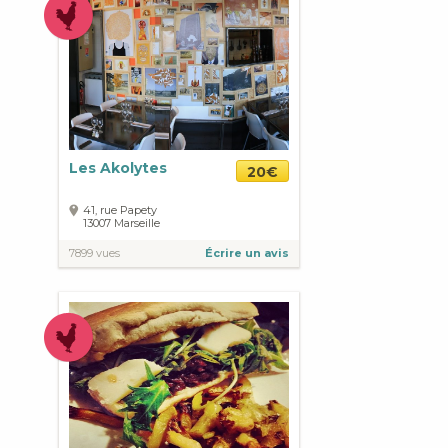
Les Akolytes
20€
41, rue Papety
13007
Marseille
7899 vues
Écrire un avis