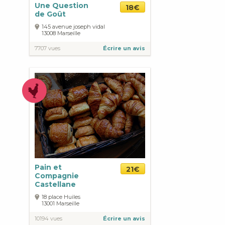
Une Question
18€
de Goût
145 avenue joseph vidal
13008
Marseille
7707 vues
Écrire un avis
Pain et
21€
Compagnie
Castellane
18 place Huiles
13001
Marseille
10194 vues
Écrire un avis