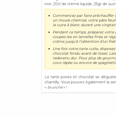
noir, 20cl de crème liquide, 25gr de suc
Commencez par faire préchauffer vo
un moule chemisé, votre pâte feuille
la cuire à blanc durant une vingtai
Pendant ce temps, préparez votre g
coupez-les en lamelles fines et régu
crème jusqu’à l’obtention d’un filet 
Une fois votre tarte cuite, disposez
chocolat fondu avant de lissez. Lais
redevenu dur. Pour plus de gourma
coco râpée ou encore de spaghettis
La tarte poires et chocolat se dégus
chantilly. Vous pouvez également la se
«
brunché
» !