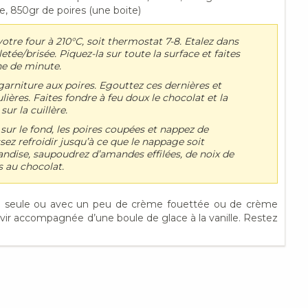
re, 850gr de poires (une boite)
tre four à 210°C, soit thermostat 7-8. Etalez dans
tée/brisée. Piquez-la sur toute la surface et faites
ne de minute.
arniture aux poires. Egouttez ces dernières et
lières. Faites fondre à feu doux le chocolat et la
sur la cuillère.
 sur le fond, les poires coupées et nappez de
sez refroidir jusqu’à ce que le nappage soit
ndise, saupoudrez d’amandes effilées, de noix de
 au chocolat.
te seule ou avec un peu de crème fouettée ou de crème
rvir accompagnée d’une boule de glace à la vanille. Restez