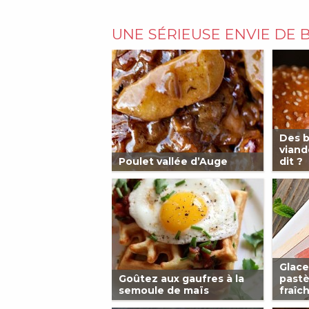
UNE SÉRIEUSE ENVIE DE 
Des b
viand
Poulet vallée d’Auge
dit ?
Glace
Goûtez aux gaufres à la
pastè
semoule de maïs
fraîch