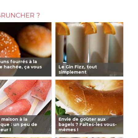
BRUNCHER ?
uns fourrés à la
e hachée, ça vous
Le Gin Fizz, tout
simplement
 maison à la
Envie de goûter aux
que : un peu de
bagels ? Faites-les vous-
eur !
mêmes !