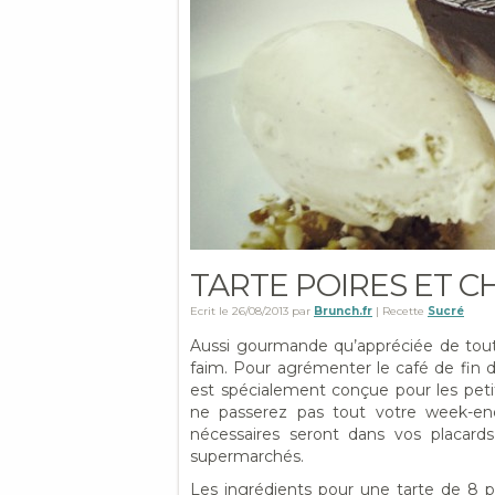
TARTE POIRES ET 
Ecrit le
26/08/2013
par
Brunch.fr
| Recette
Sucré
Aussi gourmande qu’appréciée de tout
faim. Pour agrémenter le café de fin
est spécialement conçue pour les peti
ne passerez pas tout votre week-end
nécessaires seront dans vos placard
supermarchés.
Les ingrédients pour une tarte de 8 p