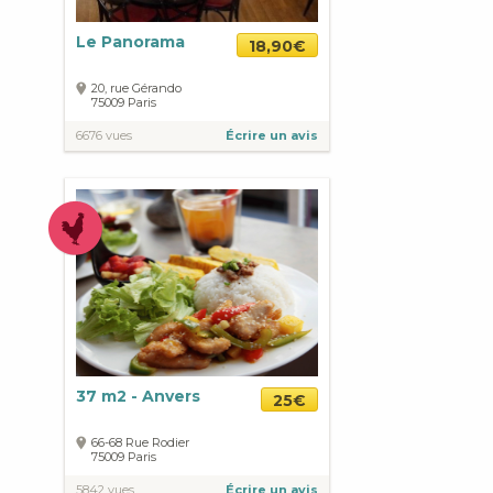
Le Panorama
18,90€
20, rue Gérando
75009
Paris
6676 vues
Écrire un avis
37 m2 - Anvers
25€
66-68 Rue Rodier
75009
Paris
5842 vues
Écrire un avis