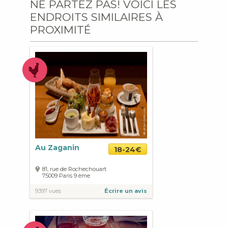
NE PARTEZ PAS! VOICI LES
ENDROITS SIMILAIRES À
PROXIMITÉ
Au Zaganin
18-24€
81, rue de Rochechouart
75009
Paris
9 ème
9397 vues
Écrire un avis