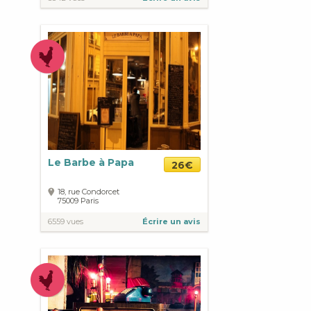
Le Barbe à Papa
26€
18, rue Condorcet
75009
Paris
6559 vues
Écrire un avis