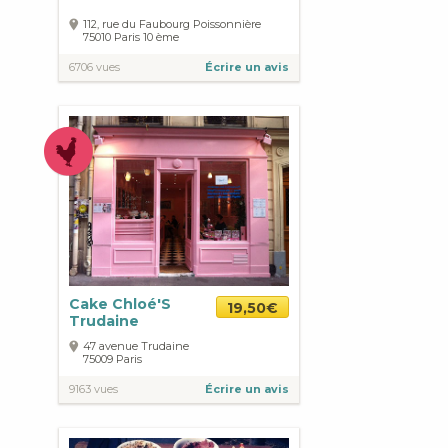
112, rue du Faubourg Poissonnière
75010
Paris
10 ème
6706 vues
Écrire un avis
Cake Chloé'S
19,50€
Trudaine
47 avenue Trudaine
75009
Paris
9163 vues
Écrire un avis