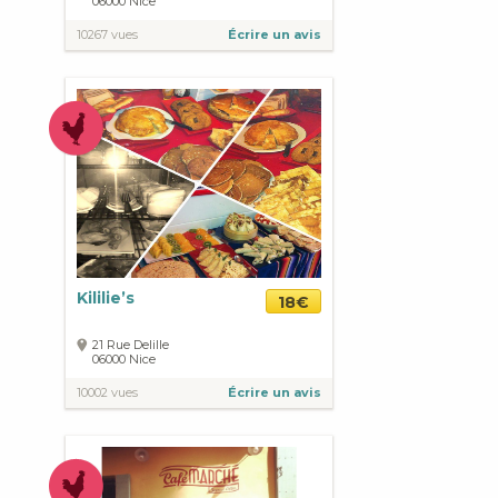
06000
Nice
10267 vues
Écrire un avis
Kililie’s
18€
21 Rue Delille
06000
Nice
10002 vues
Écrire un avis