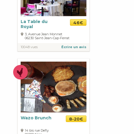
La Table du
46€
Royal
3, Avenue Jean Monnet
06230
Saint-Jean-Cap-Ferrat
10048 vues
Écrire un avis
Wazo Brunch
8-20€
14 bis rue Defly