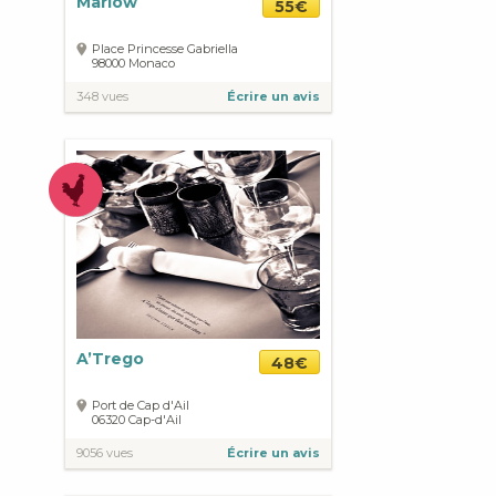
Marlow
55€
Place Princesse Gabriella
98000
Monaco
348 vues
Écrire un avis
A’Trego
48€
Port de Cap d'Ail
06320
Cap-d'Ail
9056 vues
Écrire un avis