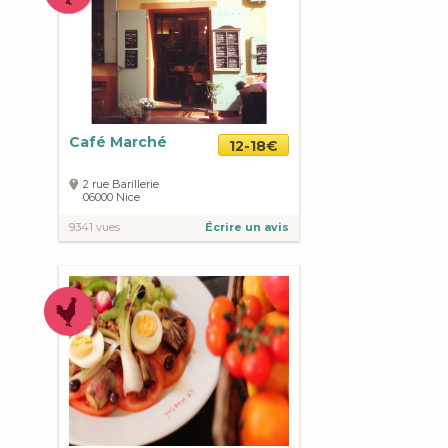
Café Marché
12-18€
2 rue Barillerie
06000
Nice
9341 vues
Écrire un avis