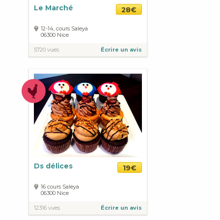
Le Marché
28€
12-14, cours Saleya
06300
Nice
5720 vues
Écrire un avis
Ds délices
19€
16 cours Saleya
06300
Nice
12316 vues
Écrire un avis