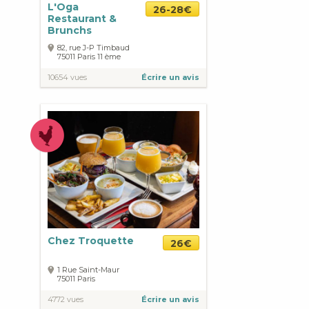
L'Oga
26-28€
Restaurant &
Brunchs
82, rue J-P Timbaud
75011
Paris
11 ème
10654 vues
Écrire un avis
Chez Troquette
26€
1 Rue Saint-Maur
75011
Paris
4772 vues
Écrire un avis