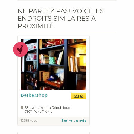
NE PARTEZ PAS! VOICI LES
ENDROITS SIMILAIRES À
PROXIMITÉ
Barbershop
23€
68, avenue de La République
75011
Paris
11 ème
12388 vues
Écrire un avis