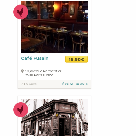
Café Fusain
16,90€
50, avenue Parmentier
75011
Paris
11 ème
7807 vues
Écrire un avis