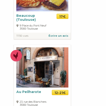
Beaucoup
17€
(Toulouse)
9 Place du Pont Neuf
31000
Toulouse
11156 vues
Écrire un avis
Au Peilharote
12-21€
23, rue des Blanchers
31000
Toulouse