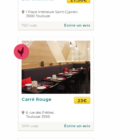
27.50€
1 Place Intérieure Saint-Cyprien
31000
Toulouse
7521 vues
Écrire un avis
Carré Rouge
23€
6, rue des Prêtres
Toulouse
31000
3474 vues
Écrire un avis