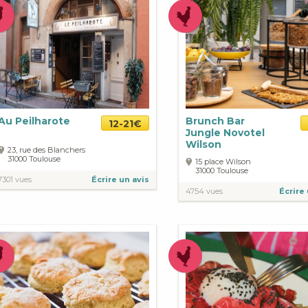
Au Peilharote
Brunch Bar
12-21€
Jungle Novotel
Wilson
23, rue des Blanchers
31000
Toulouse
15 place Wilson
31000
Toulouse
7301 vues
Écrire un avis
4754 vues
Écrire 