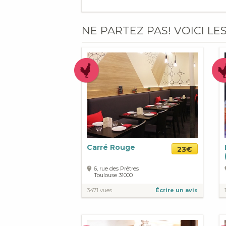
NE PARTEZ PAS! VOICI LE
Carré Rouge
23€
6, rue des Prêtres
Toulouse
31000
3471 vues
Écrire un avis