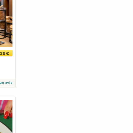
29€
un avis