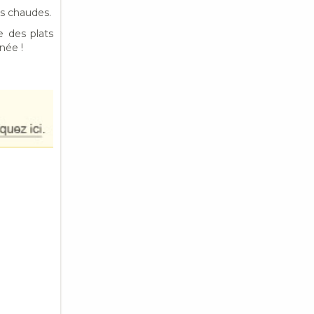
ns chaudes.
 des plats
née !