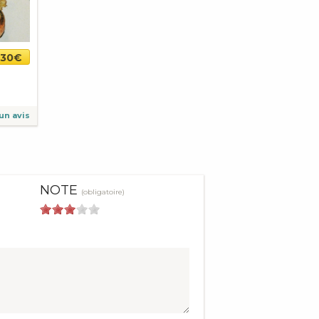
30€
un avis
NOTE
(obligatoire)