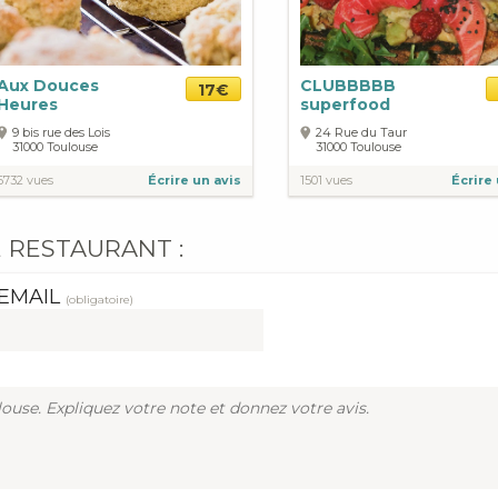
Aux Douces
CLUBBBBB
17€
Heures
superfood
9 bis rue des Lois
24 Rue du Taur
31000
Toulouse
31000
Toulouse
6732 vues
Écrire un avis
1501 vues
Écrire 
 RESTAURANT :
EMAIL
(obligatoire)