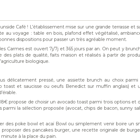
unside Café ! L’établissement mise sur une grande terrasse et su
te au voyage : table en bois, plafond effet végétalisé, ambianc
bonnes dispositions pour passer un très agréable moment.
des Carmes est ouvert 7j/7j et 365 jours par an. On peut y brunc
 des plats de qualité, faits maison et réalisés à partir de produi
agriculture biologique.
us délicatement pressé, une assiette brunch au choix parmi 
 toast et saucisse ou oeufs Benedict sur muffin anglais) et
’érable.
18€ propose de choisir un avocado toast parmi trois options et d
 parmi la sélection proposée (avocat, chips de bacon, sunny salad
ter des poke bowl et acaï Bowl ou simplement venir boire un 
 : proposer des pancakes burger, une recette originale de burge
 minute à la place du pain.