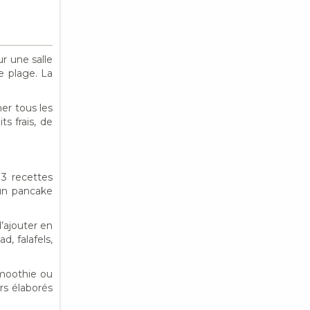
r une salle
e plage. La
her tous les
ts frais, de
3 recettes
 un pancake
’ajouter en
, falafels,
smoothie ou
rs élaborés