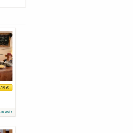
-19€
un avis