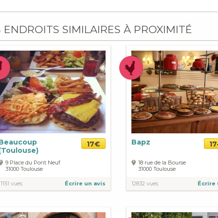
S ENDROITS SIMILAIRES À PROXIMITÉ
Beaucoup
Bapz
17€
17
(Toulouse)
9 Place du Pont Neuf
18 rue de la Bourse
31000
Toulouse
31000
Toulouse
11151 vues
Écrire un avis
12832 vues
Écrire 