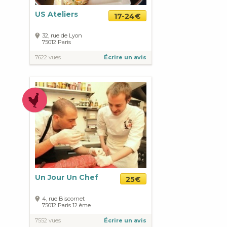
US Ateliers
17-24€
32, rue de Lyon
75012
Paris
7622 vues
Écrire un avis
Un Jour Un Chef
25€
4, rue Biscornet
75012
Paris
12 ème
7552 vues
Écrire un avis