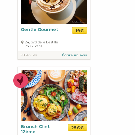
Gentle Gourmet
19€
24, bvd de la Bastille
75012
Paris
7084 vues
Écrire un avis
Brunch Clint
25€€
12ème