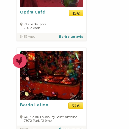
Opéra Café
15€
71, rue de Lyon
75012
Paris
6452 vues
Écrire un avis
Barrio Latino
32€
46, rue du Faubourg Saint-Antoine
75012
Paris
12 ème