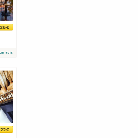
26€
un avis
22€