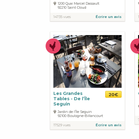
1200 Quai Marcel Dassault
92210
Saint Cloud
14735 vues
Écrire un avis
Les Grandes
20€
Tables - De l’Île
Seguin
Jardin de l’Île Seguin
92100
Boulogne-Billancourt
17529 vues
Écrire un avis