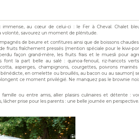
 immense, au cœur de celui-ci : le Fer à Cheval. Chalet bleu
à volonté, savourez un moment de plénitude.
compagnés de beurre et confitures ainsi que de boissons chaudes 
 de fruits fraîchement pressés (mention spéciale pour le kiwi-
 perdu façon grand-mère, les fruits frais et le muesli pour ag
s font la part belle au salé : quinoa-fenouil, riz-haricots vert
 ricotta, asperges, champignons, courgettes, poivrons mariné
 bénédicte, en omelette ou brouillés, au bacon ou au saumon) se
rolongent ce moment privilégié. Ne manquez pas le brownie noix
famille ou entre amis, allier plaisirs culinaires et détente : v
, lâcher prise pour les parents : une belle journée en perspective