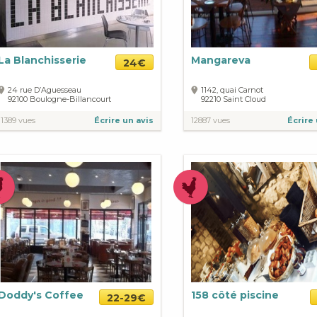
La Blanchisserie
Mangareva
24€
24 rue D’Aguesseau
1142, quai Carnot
92100
Boulogne-Billancourt
92210
Saint Cloud
11389 vues
Écrire un avis
12887 vues
Écrire 
Doddy's Coffee
158 côté piscine
22-29€