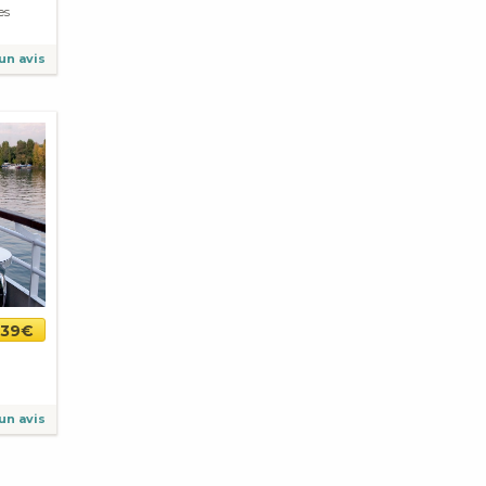
es
un avis
39€
un avis