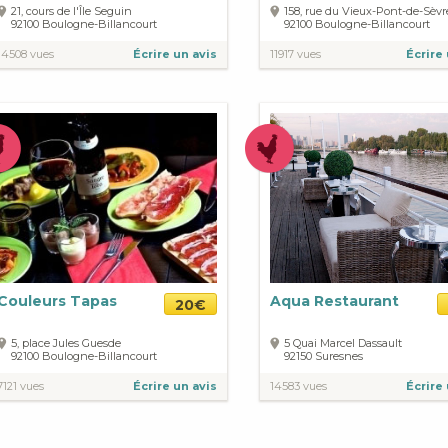
21, cours de l'Île Seguin
158, rue du Vieux-Pont-de-Sèvr
92100
Boulogne-Billancourt
92100
Boulogne-Billancourt
14508 vues
Écrire un avis
11917 vues
Écrire 
Couleurs Tapas
Aqua Restaurant
20€
5, place Jules Guesde
5 Quai Marcel Dassault
92100
Boulogne-Billancourt
92150
Suresnes
7121 vues
Écrire un avis
14583 vues
Écrire 