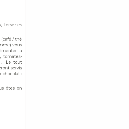
, terrasses
(café / thé
pomme) vous
rémenter la
s, tomates-
s … Le tout
ront servis
-chocolat :
ous êtes en
.