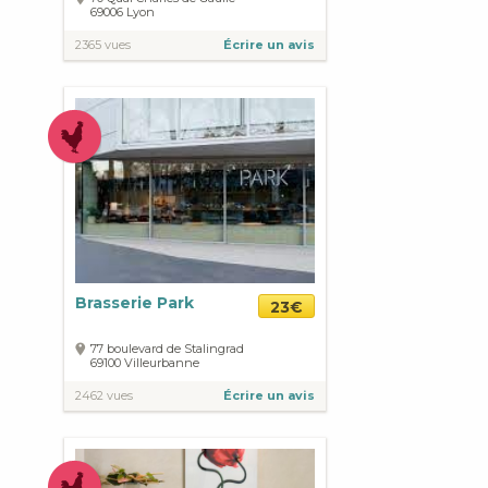
69006
Lyon
2365 vues
Écrire un avis
Brasserie Park
23€
77 boulevard de Stalingrad
69100
Villeurbanne
2462 vues
Écrire un avis