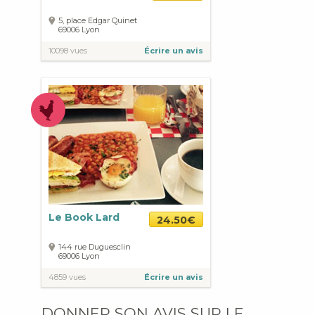
5, place Edgar Quinet
69006
Lyon
10098 vues
Écrire un avis
Le Book Lard
24.50€
144 rue Duguesclin
69006
Lyon
4859 vues
Écrire un avis
DONNER SON AVIS SUR LE