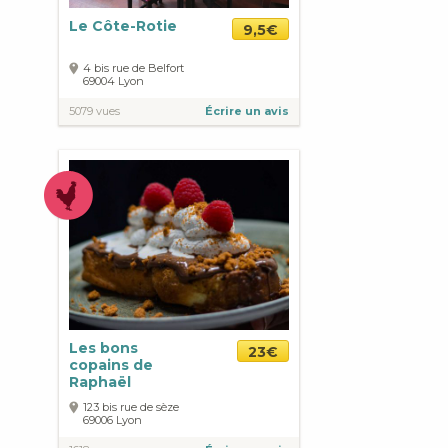
Le Côte-Rotie
9,5€
4 bis rue de Belfort
69004
Lyon
5079 vues
Écrire un avis
Les bons
23€
copains de
Raphaël
123 bis rue de sèze
69006
Lyon