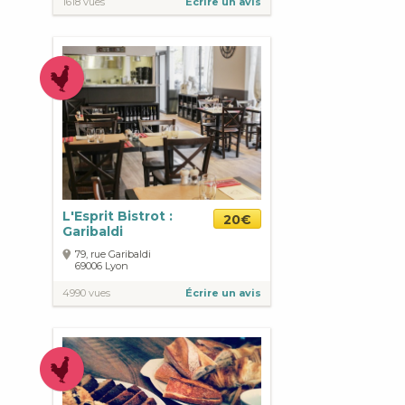
1618 vues
Écrire un avis
L'Esprit Bistrot :
20€
Garibaldi
79, rue Garibaldi
69006
Lyon
4990 vues
Écrire un avis