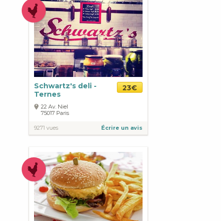
Schwartz's deli -
23€
Ternes
22 Av. Niel
75017
Paris
9271 vues
Écrire un avis