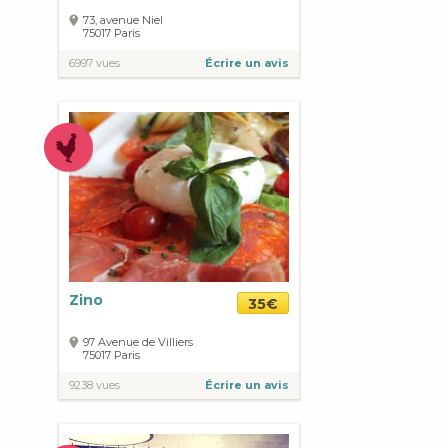
73, avenue Niel
75017
Paris
6997 vues
Écrire un avis
Zino
35€
97 Avenue de Villiers
75017
Paris
9238 vues
Écrire un avis