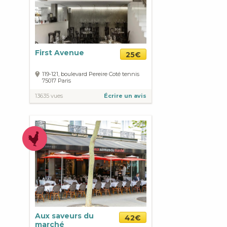
First Avenue
25€
119-121, boulevard Pereire Coté tennis
75017
Paris
13635 vues
Écrire un avis
Aux saveurs du
42€
marché