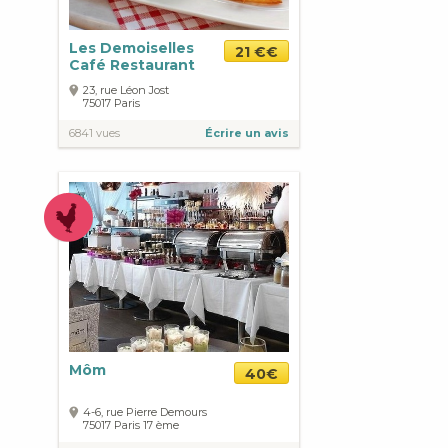
Les Demoiselles
21 €€
Café Restaurant
23, rue Léon Jost
75017
Paris
6841 vues
Écrire un avis
Môm
40€
4-6, rue Pierre Demours
75017
Paris
17 ème