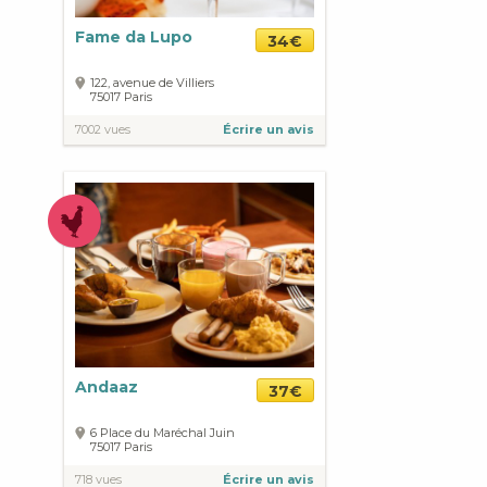
Fame da Lupo
34€
122, avenue de Villiers
75017
Paris
7002 vues
Écrire un avis
Andaaz
37€
6 Place du Maréchal Juin
75017
Paris
718 vues
Écrire un avis