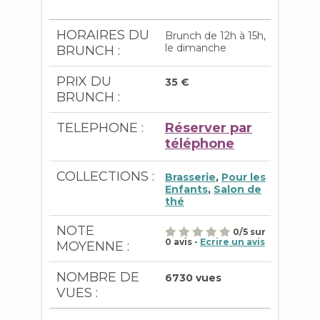
HORAIRES DU
Brunch de 12h à 15h,
le dimanche
BRUNCH :
PRIX DU
35 €
BRUNCH :
TELEPHONE :
Réserver par
téléphone
COLLECTIONS :
Brasserie
,
Pour les
Enfants
,
Salon de
thé
NOTE
0
/
5
sur
0
avis -
Ecrire un avis
MOYENNE :
NOMBRE DE
6730 vues
VUES :