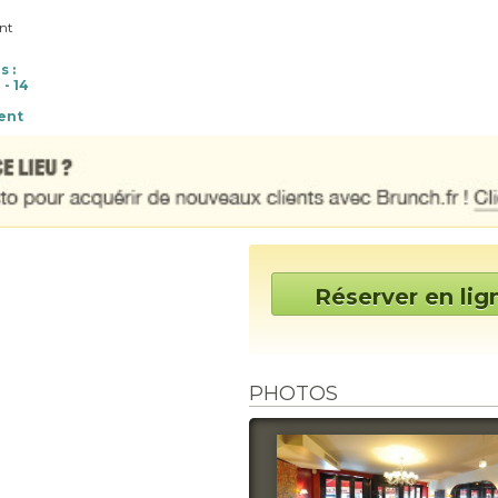
nt
s :
- 14
ent
Réserver en lig
PHOTOS