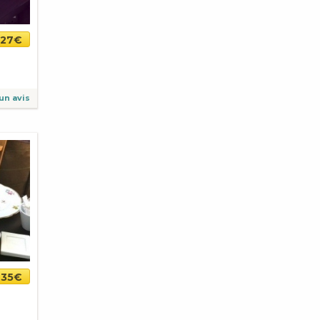
27€
un avis
35€