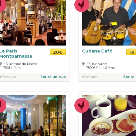
Le Paris
Cubana Café
20€
19
Montparnasse
43, avenue du Maine
45, rue Vavin
75014
Paris
75006
Paris
6 ème
18700 vues
Écrire un avis
8928 vues
Écrire 