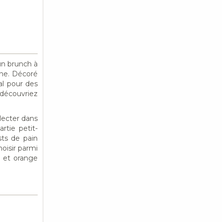
un brunch à
nne. Décoré
al pour des
s découvriez
lecter dans
rtie petit-
sts de pain
hoisir parmi
d et orange