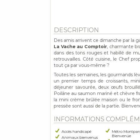
DESCRIPTION
Des amis arrivent ce dimanche par la g
La Vache au Comptoir
, charmante bra
dans des tons rouges et habillé de mur
retrouvailles. Côté cuisine, le Chef pro
tout ça par vous-même ?
Toutes les semaines, les gourmands lè
un premier temps de croissants, mini-m
déjeuner savourée, deux œufs brouill
Poilâne au saumon mariné et chèvre frais 
la mini crème brûlée maison ou le fro
pressée sont aussi de la partie. Bienvenu
INFORMATIONS COMPLÉM
Accès handicapé
Métro Montparn
Bienvenüe
Animaux bienvenus