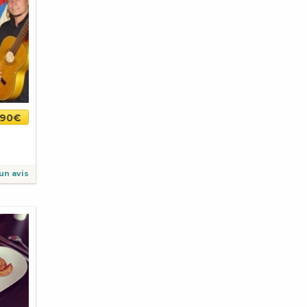
.90€
un avis