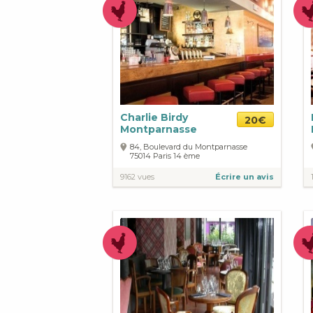
Charlie Birdy
20€
Montparnasse
84, Boulevard du Montparnasse
75014
Paris
14 ème
9162 vues
Écrire un avis