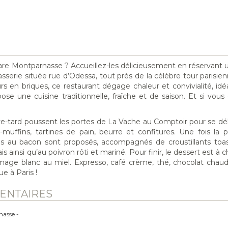
are Montparnasse ? Accueillez-les délicieusement en réservant 
sserie située rue d’Odessa, tout près de la célèbre tour parisie
s en briques, ce restaurant dégage chaleur et convivialité, idé
pose une cuisine traditionnelle, fraîche et de saison. Et si vou
ve-tard poussent les portes de La Vache au Comptoir pour se dé
uffins, tartines de pain, beurre et confitures. Une fois la pa
és au bacon sont proposés, accompagnés de croustillants toa
ainsi qu’au poivron rôti et mariné. Pour finir, le dessert est à c
mage blanc au miel. Expresso, café crème, thé, chocolat chau
e à Paris !
ENTAIRES
asse -