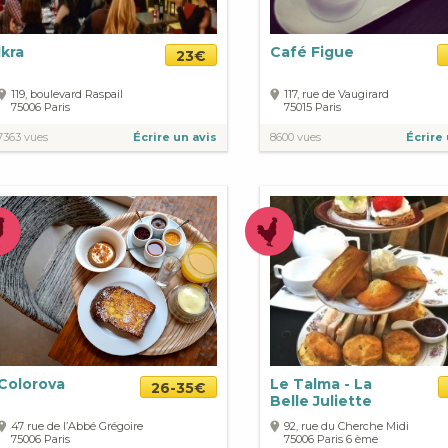
Ikra
Café Figue
23€
119, boulevard Raspail
117, rue de Vaugirard
75006
Paris
75015
Paris
7363 vues
Écrire un avis
8600 vues
Écrire 
Colorova
Le Talma - La
26-35€
Belle Juliette
47 rue de l’Abbé Grégoire
92, rue du Cherche Midi
75006
Paris
75006
Paris
6 ème