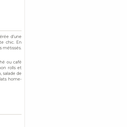
Gérée d’une
te chic. En
s métissés.
thé ou café
on rolls et
n, salade de
plats home-