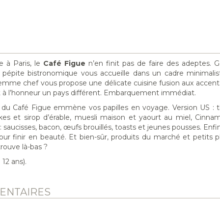
e à Paris, le
Café Figue
n’en finit pas de faire des adeptes. 
 pépite bistronomique vous accueille dans un cadre minimalis
e femme chef vous propose une délicate cuisine fusion aux accent
t à l’honneur un pays différent. Embarquement immédiat.
h du Café Figue emmène vos papilles en voyage. Version US : 
akes et sirop d’érable, muesli maison et yaourt au miel, Cinnam
: saucisses, bacon, œufs brouillés, toasts et jeunes pousses. Enfi
pour finir en beauté. Et bien-sûr, produits du marché et petits 
rouve là-bas ?
12 ans).
ENTAIRES