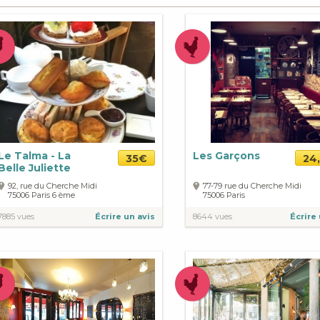
Le Talma - La
Les Garçons
35€
24
Belle Juliette
92, rue du Cherche Midi
77-79 rue du Cherche Midi
75006
Paris
6 ème
75006
Paris
7885 vues
Écrire un avis
8644 vues
Écrire 