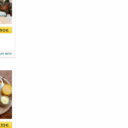
,90€
un avis
-35€