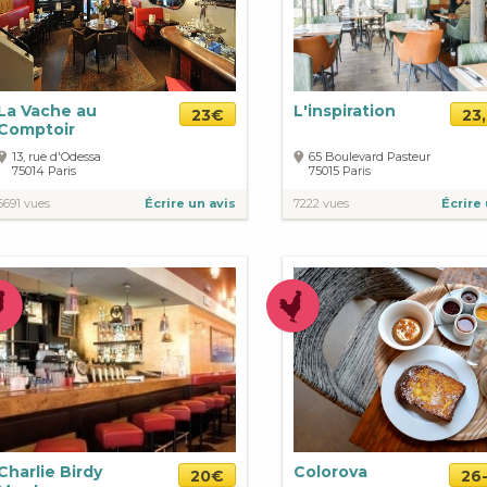
La Vache au
L'inspiration
23€
23
Comptoir
13, rue d'Odessa
65 Boulevard Pasteur
75014
Paris
75015
Paris
6691 vues
Écrire un avis
7222 vues
Écrire 
Charlie Birdy
Colorova
20€
26