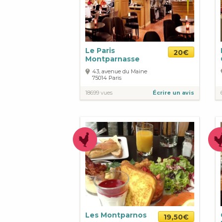
Le Paris
20€
Montparnasse
43, avenue du Maine
75014
Paris
18699 vues
Écrire un avis
Les Montparnos
19,50€