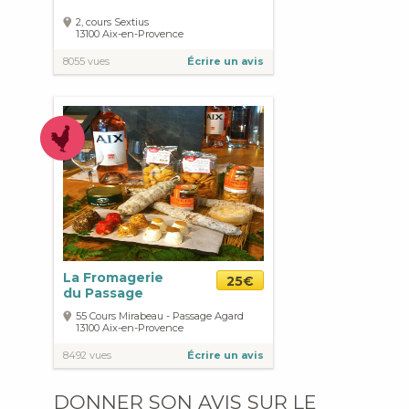
2, cours Sextius
13100
Aix-en-Provence
8055 vues
Écrire un avis
La Fromagerie
25€
du Passage
55 Cours Mirabeau - Passage Agard
13100
Aix-en-Provence
8492 vues
Écrire un avis
DONNER SON AVIS SUR LE