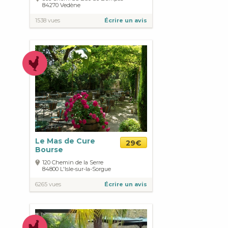
84270
Vedène
1538 vues
Écrire un avis
Le Mas de Cure
29€
Bourse
120 Chemin de la Serre
84800
L'Isle-sur-la-Sorgue
6265 vues
Écrire un avis