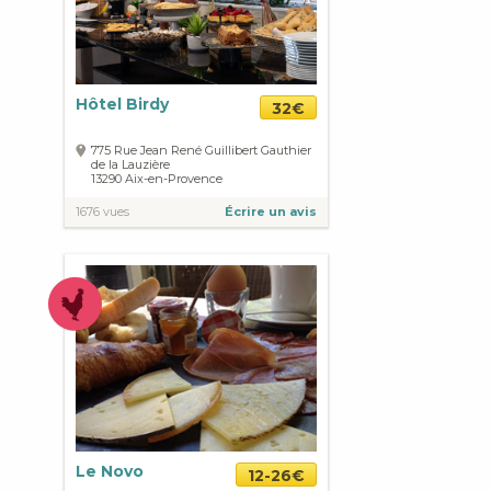
Hôtel Birdy
32€
775 Rue Jean René Guillibert Gauthier
de la Lauzière
13290
Aix-en-Provence
1676 vues
Écrire un avis
Le Novo
12-26€