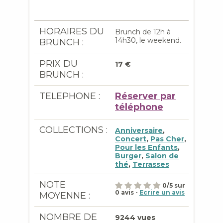
HORAIRES DU
Brunch de 12h à
14h30, le weekend.
BRUNCH :
PRIX DU
17 €
BRUNCH :
TELEPHONE :
Réserver par
téléphone
COLLECTIONS :
Anniversaire
,
Concert
,
Pas Cher
,
Pour les Enfants
,
Burger
,
Salon de
thé
,
Terrasses
NOTE
0
/
5
sur
0
avis -
Ecrire un avis
MOYENNE :
NOMBRE DE
9244 vues