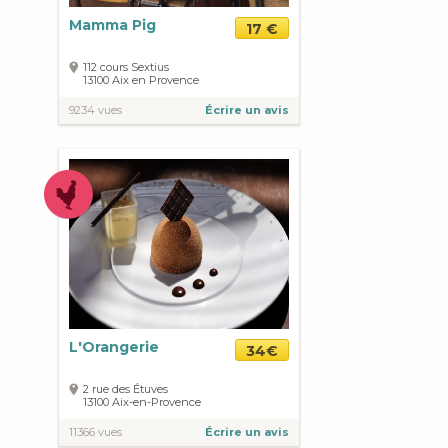
Mamma Pig
17 €
112 cours Sextius
13100
Aix en Provence
9234 vues
Écrire un avis
L'Orangerie
34€
2 rue des Étuves
13100
Aix-en-Provence
11366 vues
Écrire un avis