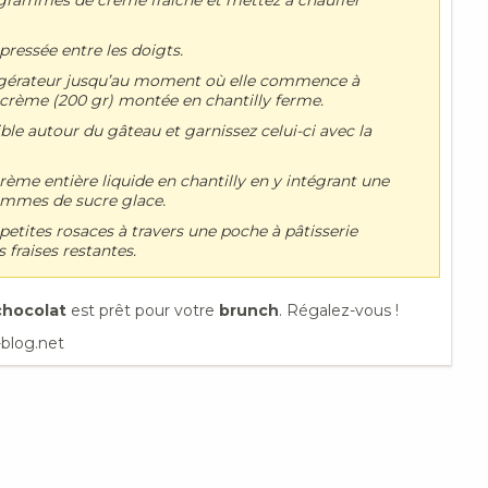
pressée entre les doigts.
rigérateur jusqu’au moment où elle commence à
de crème (200 gr) montée en chantilly ferme.
ible autour du gâteau et garnissez celui-ci avec la
me entière liquide en chantilly en y intégrant une
rammes de sucre glace.
petites rosaces à travers une poche à pâtisserie
 fraises restantes.
 chocolat
est prêt pour votre
brunch
. Régalez-vous !
-blog.net