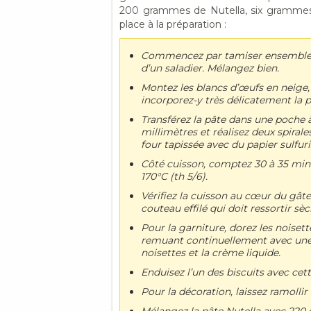
200 grammes de Nutella, six grammes 
place à la préparation :
Commencez par tamiser ensemble l
d’un saladier. Mélangez bien.
Montez les blancs d’œufs en neige,
incorporez-y très délicatement la 
Transférez la pâte dans une poche à
millimètres et réalisez deux spiral
four tapissée avec du papier sulfuri
Côté cuisson, comptez 30 à 35 min
170°C (th 5/6).
Vérifiez la cuisson au cœur du gât
couteau effilé qui doit ressortir sèc
Pour la garniture, dorez les noiset
remuant continuellement avec une 
noisettes et la crème liquide.
Enduisez l’un des biscuits avec cet
Pour la décoration, laissez ramollir
Mélangez la pâte Nutella avec 220