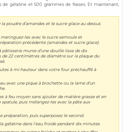
de gélatine et 500 grammes de fraises. Et maintenant,
a poudre d’amandes et le sucre glace au dessus
 meringuez-les avec le sucre semoule et
préparation précédente (amandes et sucre glace).
 pâtisserie munie d’une douille lisse de dix
es de 22 centimètres de diamètre sur la plaque du
sé.
utes à mi-hauteur dans votre four préchauffé à
eau avec une pique à brochette ou la lame d’un
he.
tes à feu moyen sans ajouter de matière grasse et en
spatule, puis mélangez-les avec la pâte aux
te préparation, puis superposez le second.
 la gélatine dans l’eau froide pendant dix minutes.
 grammes de crème fraîche et mettez à chauffer