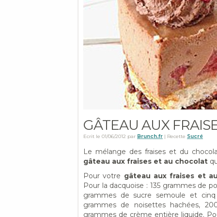
GÂTEAU AUX FRAIS
Ecrit le
01/06/2012
par
Brunch.fr
| Recette
Sucré
Le mélange des fraises et du chocola
gâteau aux fraises et au chocolat
qu
Pour votre
gâteau aux fraises et a
Pour la dacquoise : 135 grammes de p
grammes de sucre semoule et cinq b
grammes de noisettes hachées, 200
grammes de crème entière liquide. Pou