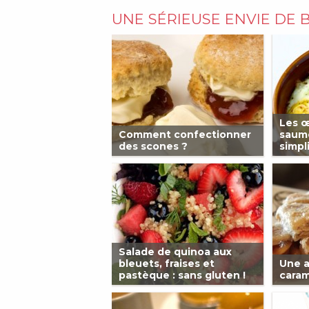
UNE SÉRIEUSE ENVIE DE 
Les œ
Comment confectionner
saumo
des scones ?
simpli
Salade de quinoa aux
bleuets, fraises et
Une a
pastèque : sans gluten !
caram