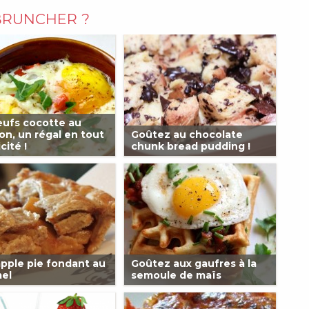
BRUNCHER ?
ufs cocotte au
n, un régal en tout
Goûtez au chocolate
cité !
chunk bread pudding !
pple pie fondant au
Goûtez aux gaufres à la
el
semoule de maïs