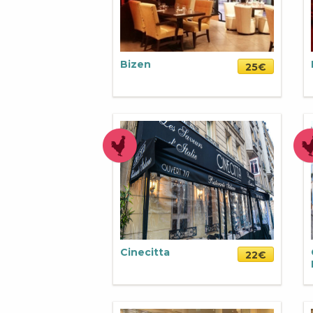
Bizen
25€
Cinecitta
22€