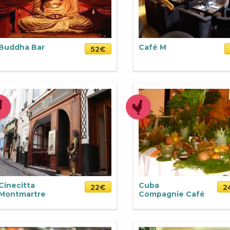
Buddha Bar
Café M
52€
Cinecitta
Cuba
22€
2
Montmartre
Compagnie Café