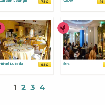
Garden Lounge
GIOIA
75€
19
Hôtel Lutetia
Ikra
95€
1
2
3
4