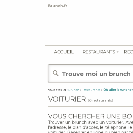
Brunch.fr
ACCUEIL
RESTAURANTS
REC
Vous êtes ici :
Brunch
»
Restaurants
»
Où aller bruncher
VOITURIER
(65 restaurants)
VOUS CHERCHER UNE BON
Trouver un brunch avec un voiturier. Avec 
l’adresse, le plan d’accès, le téléphone, 
voiturier. Réserver en ligne ou bien par 