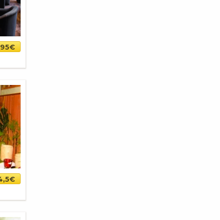
95€
4,5€