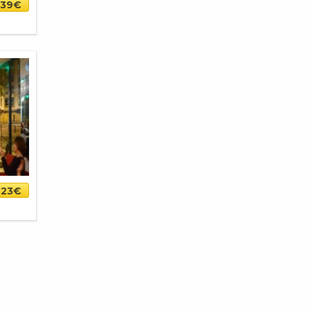
-39€
23€