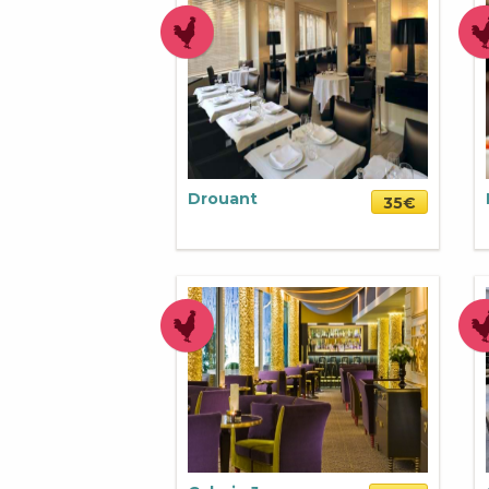
Drouant
35€