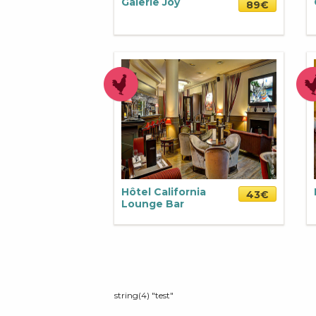
Galerie Joy
89€
Hôtel California
43€
Lounge Bar
string(4) "test"