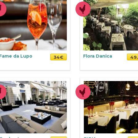
Fame da Lupo
Flora Danica
34€
49