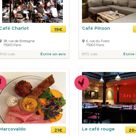
Café Charlot
Café Pinson
19€
38, rue de Bretagne
6, rue du Forez
75003
Paris
75003
Paris
8740 vues
Écrire un avis
8372 vues
Écrire 
Marcovaldo
Le café rouge
21€
20