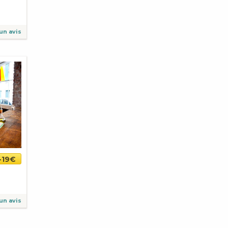
un avis
-19€
un avis