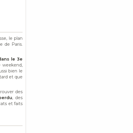
sse, le plan
e de Paris.
dans le 3e
le weekend,
ssi bien le
tard et que
trouver des
perdu
, des
ts et faits