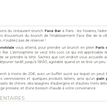
tions du restaurant brunch
Face Bar
à Paris : les horaires, l’adre
ours d’ouverture du brunch de l’établissement Face Bar de la vill
, n’oubliez pas de réserver !
onviviale
vous attend, pour prendre un brunch en plein
Paris 
e Bar. L’atmosphère se veut très cool, ce qui est appréciable 
e se prendre la tête. Sachez que cet endroit vous accueille au
éjeuner tardif, jusqu’à 16h30, agréable quand on se lève un peu 
unch à moins de 20€, avec un buffet sucré sur lequel on peut 
viennoiseries et quelques produits laitiers, ainsi qu’un
pain 
asts de chèvre, des lasagnes d’aubergine et d’autres mets délica
ange pressée, et d’une boisson chaude à votre convenance.
ENTAIRES