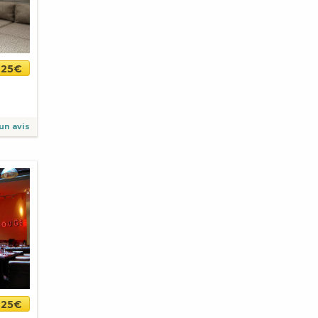
25€
un avis
-25€