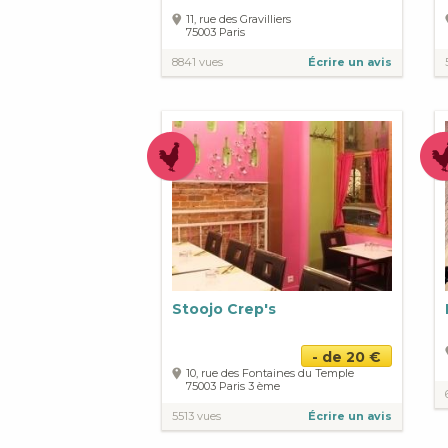
11, rue des Gravilliers
75003
Paris
8841 vues
Écrire un avis
Stoojo Crep's
- de 20 €
10, rue des Fontaines du Temple
75003
Paris
3 ème
5513 vues
Écrire un avis