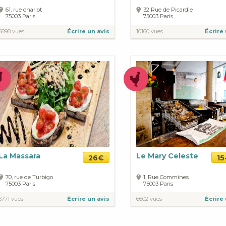
61, rue charlot
32 Rue de Picardie
75003
Paris
75003
Paris
5898 vues
Écrire un avis
10160 vues
Écrire 
La Massara
Le Mary Celeste
26€
15
70, rue de Turbigo
1, Rue Commines
75003
Paris
75003
Paris
6771 vues
Écrire un avis
6602 vues
Écrire 