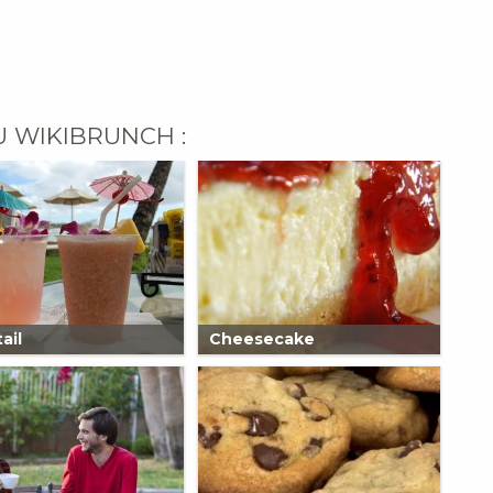
U WIKIBRUNCH :
ail
Cheesecake