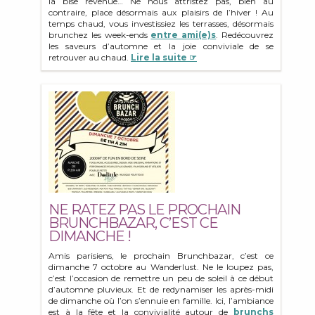
la bise revenue… Ne nous attristez pas, bien au
contraire, place désormais aux plaisirs de l’hiver ! Au
temps chaud, vous investissiez les terrasses, désormais
brunchez les week-ends
entre ami(e)s
. Redécouvrez
les saveurs d’automne et la joie conviviale de se
retrouver au chaud.
Lire la suite ☞
NE RATEZ PAS LE PROCHAIN
BRUNCHBAZAR, C’EST CE
DIMANCHE !
Amis parisiens, le prochain Brunchbazar, c’est ce
dimanche 7 octobre au Wanderlust. Ne le loupez pas,
c’est l’occasion de remettre un peu de soleil à ce début
d’automne pluvieux. Et de redynamiser les après-midi
de dimanche où l’on s’ennuie en famille. Ici, l’ambiance
est à la fête et la convivialité autour de
brunchs