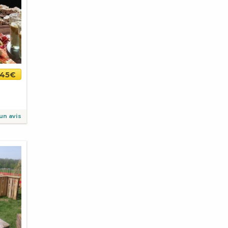
45€
un avis