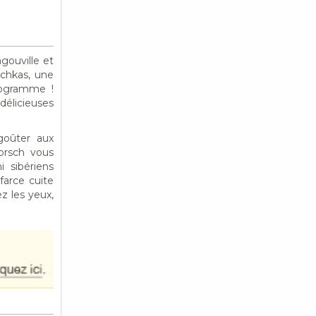
gouville et
ochkas, une
rogramme !
délicieuses
goûter aux
orsch vous
 sibériens
(farce cuite
z les yeux,