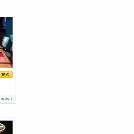
15€
un avis