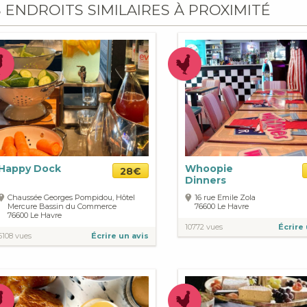
S ENDROITS SIMILAIRES À PROXIMITÉ
Happy Dock
Whoopie
28€
Dinners
Chaussée Georges Pompidou, Hôtel
16 rue Emile Zola
Mercure Bassin du Commerce
76600
Le Havre
76600
Le Havre
10772 vues
Écrire 
5108 vues
Écrire un avis