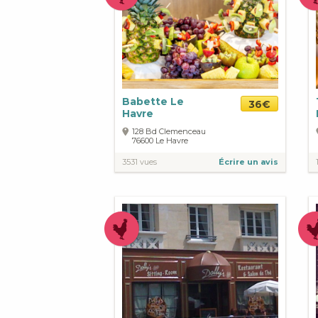
Babette Le
36€
Havre
128 Bd Clemenceau
76600
Le Havre
3531 vues
Écrire un avis