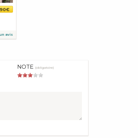
,90€
un avis
NOTE
(obligatoire)