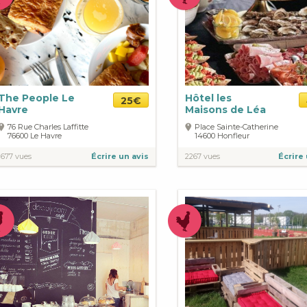
The People Le
Hôtel les
25€
Havre
Maisons de Léa
76 Rue Charles Laffitte
Place Sainte-Catherine
76600
Le Havre
14600
Honfleur
1677 vues
Écrire un avis
2267 vues
Écrire 