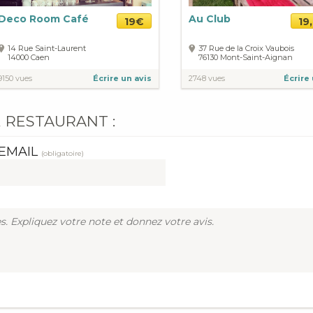
Deco Room Café
Au Club
19€
19
14 Rue Saint-Laurent
37 Rue de la Croix Vaubois
14000
Caen
76130
Mont-Saint-Aignan
9150 vues
Écrire un avis
2748 vues
Écrire 
 RESTAURANT :
EMAIL
(obligatoire)