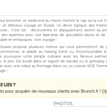
ur bruncher ce week-end au Havre, mettez le cap sur la rue In
 un délicieux voyage en Russie. Un décor typique, des matri
ovite… C’est sûr : découvertes et dépaysement seront au p
 des assiettes avec une farandole de spécialités slaves et de 
 table et embarquez : bon voyage !
 Russes propose plusieurs menus qui vous permettront de 
commencer, la salade au hareng fumé ou l’incontournable b
 poursuivre votre périple culinaire avec les fameux pelmeni
, le plov (riz bouilli dans un ragoût de viande) ou le goloubsy 
ever avec une crêpe au fromage blanc ou un colonel KGB. Ferme
uge !
PHOTOS